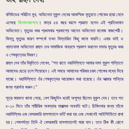
বলিউডের পরিচিত মুখ, অভিনেতা মুকুল দেবের আকস্মিক মৃত্যুতে শোকের ছায়া নেমে
এসেছে
বিনোদনজগতে
। মাত্র ৫৪ বছর বয়সে প্রয়াত হলেন এই প্রতিভাবান
অভিনেতা। মৃত্যুর খবর প্রথমবার প্রকাশ্যে আনেন অভিনেতা মনোজ বাজপেয়ী।
কিন্তু মৃত্যুর কারণ সম্পর্কে তখন বিস্তারিত কিছু জানা যায়নি। এবার ভাই ও
খ্যাতনামা অভিনেতা রাহুল দেব সামাজিক মাধ্যমে প্রকাশ করলেন দাদার মৃত্যুর খবর
ও শেষকৃত্যের বিবরণ।
রাহুল দেব তাঁর বিবৃতিতে লেখেন, “গত রাতে নয়াদিল্লিতে আমার দাদা মুকুল শান্তিতে
আমাদের ছেড়ে চলে গিয়েছেন। এই সময়ে আমাদের পরিবার চরম শোকের মধ্যে দিয়ে
যাচ্ছে। নয়াদিল্লিতে ওঁর শেষকৃত্যের আয়োজন করা হয়েছে। ওঁর আত্মার শান্তির
জন্য প্রার্থনা করুন।”
সূত্র মারফত জানা গেছে, বেশ কিছুদিন ধরেই অসুস্থ ছিলেন মুকুল দেব। তবে গত
৮-১০ দিনে তাঁর শারীরিক অবস্থার মারাত্মক অবনতি ঘটে। চিকিৎসার জন্য তাঁকে
নয়াদিল্লির এক বেসরকারি হাসপাতালে ভর্তি করা হয় এবং সেখানেই আইসিইউতে রাখা
হয়। শেষপর্যন্ত তিনি ঐ বেসরকারি হাসপাতালেই মারা যান। তবে ঠিক কী রোগে