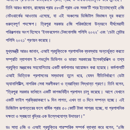
তিনি আরও জানান, রাজ্যের প্রায় ৫৮৩টি গ্রাম এবং সবক’টি শহর ইতোমধ্যেই ৫জি
নেটওয়ার্কের আওতায় এসেছে, যা এই অঞ্চলের ডিজিটাল বিভাজন দূর করতে
গুরুত্বপূর্ণ পদক্ষেপ। ত্রিপুরা সরকার ৫জি পরিকাঠামো উন্নয়নে দীর্ঘমেয়াদী
পরিকল্পনার অংশ হিসেবে ‘ইনফরমেশন টেকনোলজি পলিসি ২০২২’ এবং ‘ডেটা সেন্টার
পলিসি ২০২১’ প্রণয়ন করেছে।
মুখ্যমন্ত্রী আরও জানান, এআই প্রযুক্তিকে প্রশাসনিক ব্যবস্থায় অন্তর্ভুক্ত করতে
সম্প্রতি ন্যাশনাল ই-গভর্নেন্স ডিভিশন ও ভারত সরকারের ইলেকট্রনিক্স ও তথ্য
প্রযুক্তি মন্ত্রকের সহযোগিতায় একটি কর্মশালার আয়োজন করা হয়েছে। কর্মশালাটি
এআই ভিত্তিক প্রশাসনের সম্ভাবনা তুলে ধরে, যেমন নীতিনির্ধারণে ডেটা
অ্যানালিটিক্স, নাগরিক সেবা সরলীকরণ ও ত্বরান্বিত সিদ্ধান্ত গ্রহণ। তিনি বলেন,
“ত্রিপুরা সরকার বর্তমানে একটি কাগজবিহীন প্রশাসন চালু করেছে। আগে যেখানে
একটি ফাইল প্রক্রিয়াকরণে ৯ দিন লাগত, এখন তা ৩ দিনে সম্পন্ন হচ্ছে। এই
ডিজিটাল রূপান্তরের ফলে বার্ষিক প্রায় ৫০ কোটি টাকা সাশ্রয় হচ্ছে, যা প্রশাসনিক
দক্ষতা ও স্বচ্ছতা বৃদ্ধির এক উল্লেখযোগ্য উদাহরণ।”
ডঃ সাহা ৫জি ও এআই প্রযুক্তির পারস্পরিক সম্পর্ক ব্যাখ্যা করে বলেন, “৫জি