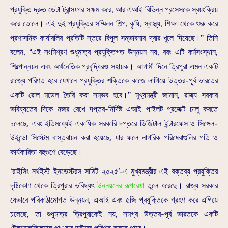
প্রযুক্তি দ্রুত ডেটা ট্রান্সফার সক্ষম করে, আর এআই বিভিন্ন প্রসেসকে স্বয়ংক্রিয়
করে তোলে। এই দুই প্রযুক্তির সম্মিলন শিল্প, কৃষি, স্বাস্থ্য, শিক্ষা থেকে শুরু করে
প্রশাসনিক কার্যাবলির প্রতিটি স্তরে বিপুল সম্ভাবনার দ্বার খুলে দিয়েছে।” তিনি
বলেন, “এই সংমিশ্রণ শুধুমাত্র প্রযুক্তিগত উন্নয়ন নয়, বরং এটি কর্মসংস্থান,
শিল্পোন্নয়ন এবং অর্থনৈতিক প্রবৃদ্ধিরও সহায়ক। আগামী দিনে ত্রিপুরা এমন একটি
রাজ্যে পরিণত হবে যেখানে প্রযুক্তির শক্তিকে কাজে লাগিয়ে উত্তর-পূর্ব ভারতের
একটি রোল মডেল তৈরি করা সম্ভব হবে।” মুখ্যমন্ত্রী জানান, রাজ্য সরকার
ভবিষ্যতের দিকে নজর রেখে দপ্তর-নির্দিষ্ট এআই পাইলট প্রজেক্ট চালু করতে
চলেছে, এবং ইতিমধ্যেই একাধিক সরকারি দপ্তরে ডিজিটাল ইন্টারফেস ও সিঙ্গেল-
উইন্ডো সিস্টেম বাস্তবায়ন করা হয়েছে, যার ফলে নাগরিক পরিষেবাগুলির গতি ও
কার্যকারিতা বহুগুণে বেড়েছে।
‘রাইসিং নর্থইস্ট ইনভেস্টরস সামিট ২০২৫’-এ মুখ্যমন্ত্রীর এই বক্তব্য প্রযুক্তির
দৃষ্টিকোণ থেকে ত্রিপুরার ভবিষ্যৎ
উন্নয়নের রূপরেখা
তুলে ধরেছে। রাজ্য সরকার
যেভাবে পরিকাঠামোগত উন্নয়ন, এআই এবং ৫জি প্রযুক্তিকে গ্রহণ করে এগিয়ে
চলেছে, তা শুধুমাত্র ত্রিপুরাকেই নয়, সমগ্র উত্তর-পূর্ব ভারতকে একটি