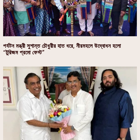
পর্যটন মন্ত্রী সুশান্ত চৌধুরীর হাত ধরে, নীরমহলে উদ্বোধন হলো
“টুরিজম প্রমো ফেস্ট”