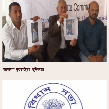
প্রশাসন ধৃতরাষ্ট্রের ভূমিকায়!