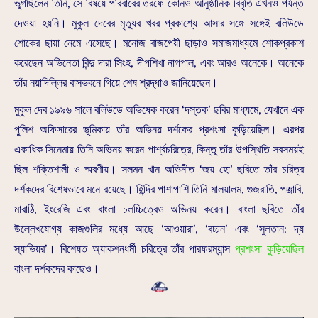
ভুগছিলেন তিনি, সে বিষয়ে পরিবারের তরফে কোনও আনুষ্ঠানিক বিবৃতি এখনও পর্যন্ত
দেওয়া হয়নি। মুকুল দেবের মৃত্যুর খবর প্রকাশ্যে আসার সঙ্গে সঙ্গেই বলিউডে
শোকের ছায়া নেমে এসেছে। মনোজ বাজপেয়ী ছাড়াও সমাজমাধ্যমে শোকপ্রকাশ
করেছেন অভিনেতা বিন্দু দারা সিংহ, দীপশিখা নাগপাল, এবং আরও অনেকে। অনেকে
তাঁর নয়াদিল্লির বাসভবনে গিয়ে শেষ শ্রদ্ধাও জানিয়েছেন।
মুকুল দেব ১৯৯৬ সালে বলিউডে অভিষেক করেন ‘দস্তক’ ছবির মাধ্যমে, যেখানে এক
পুলিশ অফিসারের ভূমিকায় তাঁর অভিনয় দর্শকের প্রশংসা কুড়িয়েছিল। এরপর
একাধিক সিনেমায় তিনি অভিনয় করেন পার্শ্বচরিত্রে, কিন্তু তাঁর উপস্থিতি সবসময়ই
ছিল শক্তিশালী ও স্মরণীয়। সলমন খান অভিনীত ‘জয় হো’ ছবিতে তাঁর চরিত্র
দর্শকদের বিশেষভাবে মনে রয়েছে। হিন্দির পাশাপাশি তিনি মালয়ালম, গুজরাতি, পঞ্জাবি,
মারাঠি, ইংরেজি এবং বাংলা চলচ্চিত্রেও অভিনয় করেন। বাংলা ছবিতে তাঁর
উল্লেখযোগ্য কাজগুলির মধ্যে আছে ‘আওয়ারা’, ‘বচ্চন’ এবং ‘সুলতান: দ্য
স্যাভিয়র’। বিশেষত অ্যাকশনধর্মী চরিত্রে তাঁর পারফরম্যান্স
প্রশংসা কুড়িয়েছিল
বাংলা দর্শকদের কাছেও।