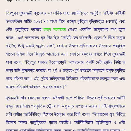
ত্রিপুরার মুখ্যমন্ত্রী প্রফেসর ডঃ মানিক সাহা নয়াদিল্লিতে অনুষ্ঠিত ‘রাইসিং নর্থইস্ট
ইনভেস্টরস সামিট ২০২৫’-এ অংশ নিয়ে রাজ্যে কৃত্রিম বুদ্ধিমত্তা (এআই) এবং
৫জি প্রযুক্তির প্রসারে
রাজ্য সরকারের
নেওয়া একাধিক উদ্যোগের কথা তুলে
ধরেন। এই সম্মেলনের মূল থিম ছিল “আইটি ফর অষ্টলক্ষী: বেয়ন্ড দি বিটস অ্যান্ড
বাইটস, ইনটু এআই অ্যান্ড ৫জি”, যেখানে উত্তর-পূর্ব ভারতের উন্নয়নে প্রযুক্তি
খাতের ভূমিকা নিয়ে বিস্তৃত আলোচনা হয়। সেখানে বক্তব্য রাখতে গিয়ে মুখ্যমন্ত্রী
সাহা বলেন, “ত্রিপুরা সরকার ইতোমধ্যেই আগরতলায় একটি ডেটা সেন্টার নির্মাণের
জন্য জমি বন্দোবস্ত করেছে, যা পূর্ব ও উত্তর-পূর্ব ভারতের অন্যতম তথ্যপ্রযুক্তি
হাবে পরিণত হবে। এই সেন্টার ভবিষ্যতের ডিজিটাল পরিকাঠামোকে মজবুত করবে এবং
রাজ্যে বিনিয়োগ আকর্ষণে সাহায্য করবে।”
মুখ্যমন্ত্রী তাঁর বক্তব্যে বলেন, অষ্টলক্ষী রূপে পরিচিত উত্তর-পূর্ব ভারতের আটটি
রাজ্য নয়নাভিরাম প্রাকৃতিক সৌন্দর্য ও অফুরন্ত সম্পদের আধার। এই রাজ্যগুলিকে
দেবী লক্ষ্মীর প্রতিনিধিত্ব হিসেবে উল্লেখ করে তিনি বলেন, “উন্নয়নের মূল ভিত্তি
হিসেবে আমরা প্রযুক্তিকে গ্রহণ করেছি। আর্টিফিসিয়াল ইন্টেলিজেন্স ও ৫জি
আমাদের প্রশাসনিক কার্যক্রমকে দ্রুত, স্বচ্ছ ও জবাবদিহিতামূলক করে তুলেছে।”