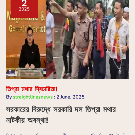
2
2025
তিপ্রা মথার দ্বিচারিতা!
By
straightlinesnews
:
2 June, 2025
সরকারের বিরুদ্ধে সরকারি দল তিপ্রা মথার
নাটকীয় অবস্থা!