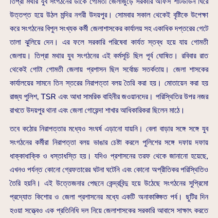
তিপ্রা মথার যুব সংগঠনের ডাকে গোমতী জেলাজুড়ে সরকারি অফিস শাটডাউন ঘিরে
উত্তপ্ত হয়ে উঠল মন্দির নগরী উদয়পুর। সোমবার সকাল থেকেই বৃষ্টিকে উপেক্ষা
করে সংগঠনের বিপুল সংখ্যক কর্মী জেলাশাসকের কার্যালয় সহ একাধিক দপ্তরের গেটে
তালা ঝুলিয়ে দেন। এর ফলে সরকারি পরিষেবা কার্যত স্তব্ধ হয়ে যায় গোমতী
জেলায়। তিপ্রা মথার যুব সংগঠনের এই কর্মসূচি ছিল পূর্ব ঘোষিত। রবিবার রাত
থেকেই গোটা গোমতী জেলায় প্রশাসন ছিল সর্বোচ্চ সতর্কতায়। জেলা শাসকের
কার্যালয়ের সামনে তিন স্তরের নিরাপত্তা বলয় তৈরি করা হয়। মোতায়েন করা হয়
রাজ্য পুলিশ, TSR এবং আধা সামরিক বাহিনীর জওয়ানদের। পরিস্থিতির উপর নজর
রাখতে উদয়পুর থানা এবং জেলা গোয়েন্দা শাখার আধিকারিকরা ছিলেন মাঠে।
তবে কঠোর নিরাপত্তার মধ্যেও সংঘর্ষ এড়ানো যায়নি। বেলা বাড়ার সঙ্গে সঙ্গে যুব
সংগঠনের কর্মীরা নিরাপত্তা বলয় ভাঙার চেষ্টা করলে পুলিশের সঙ্গে দফায় দফায়
ধাক্কাধাক্কি ও ধস্তাধস্তি হয়। যদিও প্রশাসনের তরফ থেকে জানানো হয়েছে,
এখনও পর্যন্ত কোনো গ্রেফতারের ঘটনা ঘটেনি এবং কোনো অপ্রীতিকর পরিস্থিতিও
তৈরি হয়নি। এই উত্তেজনার পেছনে কেন্দ্রবিন্দু হয়ে উঠেছে সংগঠনের সুপ্রিমো
প্রদ্যোত কিশোর ও জেলা প্রশাসনের মধ্যে একটি অনাকাঙ্ক্ষিত পর্ব। ছুটির দিন
হওয়া সত্ত্বেও এক প্রতিনিধি দল নিয়ে জেলাশাসকের সরকারি আবাসে সাক্ষাৎ করতে