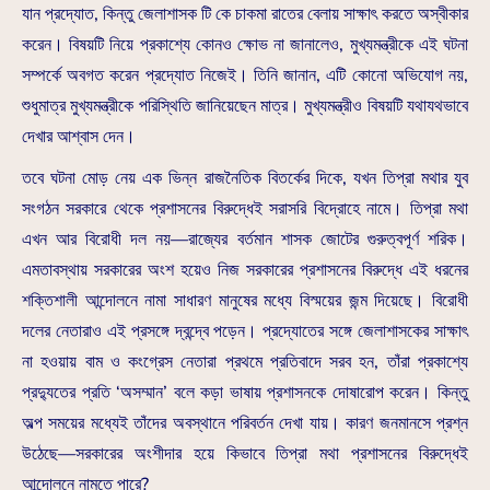
যান প্রদ্যোত, কিন্তু জেলাশাসক টি কে চাকমা রাতের বেলায় সাক্ষাৎ করতে অস্বীকার
করেন। বিষয়টি নিয়ে প্রকাশ্যে কোনও ক্ষোভ না জানালেও, মুখ্যমন্ত্রীকে এই ঘটনা
সম্পর্কে অবগত করেন প্রদ্যোত নিজেই। তিনি জানান, এটি কোনো অভিযোগ নয়,
শুধুমাত্র মুখ্যমন্ত্রীকে পরিস্থিতি জানিয়েছেন মাত্র। মুখ্যমন্ত্রীও বিষয়টি যথাযথভাবে
দেখার আশ্বাস দেন।
তবে ঘটনা মোড় নেয় এক ভিন্ন রাজনৈতিক বিতর্কের দিকে, যখন তিপ্রা মথার যুব
সংগঠন সরকারে থেকে প্রশাসনের বিরুদ্ধেই সরাসরি বিদ্রোহে নামে। তিপ্রা মথা
এখন আর বিরোধী দল নয়—রাজ্যের বর্তমান শাসক জোটের গুরুত্বপূর্ণ শরিক।
এমতাবস্থায় সরকারের অংশ হয়েও নিজ সরকারের প্রশাসনের বিরুদ্ধে এই ধরনের
শক্তিশালী আন্দোলনে নামা সাধারণ মানুষের মধ্যে বিস্ময়ের জন্ম দিয়েছে। বিরোধী
দলের নেতারাও এই প্রসঙ্গে দ্বন্দ্বে পড়েন। প্রদ্যোতের সঙ্গে জেলাশাসকের সাক্ষাৎ
না হওয়ায় বাম ও কংগ্রেস নেতারা প্রথমে প্রতিবাদে সরব হন, তাঁরা প্রকাশ্যে
প্রদ্যুতের প্রতি ‘অসম্মান’ বলে কড়া ভাষায় প্রশাসনকে দোষারোপ করেন। কিন্তু
অল্প সময়ের মধ্যেই তাঁদের অবস্থানে পরিবর্তন দেখা যায়। কারণ জনমানসে প্রশ্ন
উঠেছে—সরকারের অংশীদার হয়ে কিভাবে তিপ্রা মথা প্রশাসনের বিরুদ্ধেই
আন্দোলনে নামতে পারে?