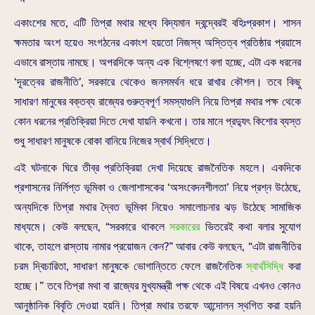
একাংশের মতে, এটি তিপ্রা মথার মধ্যে বিদ্যমান দ্বন্দ্বেরই বহিঃপ্রকাশ। শাসন
ক্ষমতার অংশ হয়েও সংগঠনের একাংশ হয়তো নিজস্ব অস্তিত্ব প্রতিষ্ঠার প্রয়াসে
এভাবে রাস্তায় নামছে। অপরদিকে অন্য এক বিশ্লেষণে বলা হচ্ছে, এটা এক ধরনের
‘দূরত্বের রাজনীতি’, সরকারে থেকেও জনসমর্থন ধরে রাখার কৌশল। তবে কিছু
সাধারণ মানুষের বক্তব্য রাজ্যের গুরুত্বপূর্ণ সমস্যাগুলি নিয়ে তিপ্রা মথার পক্ষ থেকে
কোন ধরনের প্রতিক্রিয়া দিতে দেখা যায়নি কখনো। তার মানে প্রদ্যুৎ কিশোর ব্যস্ত
শুধু সাধারণ মানুষকে বোকা বানিয়ে নিজের স্বার্থ সিদ্ধিতে।
এই ঘটনাকে ঘিরে তীব্র প্রতিক্রিয়া দেখা দিয়েছে রাজনৈতিক মহলে। একদিকে
প্রশাসনের নির্লিপ্ত ভূমিকা ও জেলাশাসকের ‘অসংবেদনশীলতা’ নিয়ে প্রশ্ন উঠেছে,
অন্যদিকে তিপ্রা মথার দ্বৈত ভূমিকা নিয়েও সমালোচনার ঝড় উঠেছে সামাজিক
মাধ্যমে। কেউ বলছেন, “সরকারে থাকলে
সরকারের
ভিতরেই কথা বলার সুযোগ
থাকে, তাহলে রাস্তায় নামার প্রয়োজন কেন?” আবার কেউ বলছেন, “এটা রাজনীতির
চরম দ্বিচারিতা, সাধারণ মানুষকে ভোগান্তিতে ফেলে রাজনৈতিক
স্বার্থসিদ্ধি
করা
হচ্ছে।” তবে তিপ্রা মথা বা রাজ্যের মুখ্যমন্ত্রী পক্ষ থেকে এই বিষয়ে এখনও কোনও
আনুষ্ঠানিক বিবৃতি দেওয়া হয়নি। তিপ্রা মথার তরফে আন্দোলন স্থগিত করা হয়নি