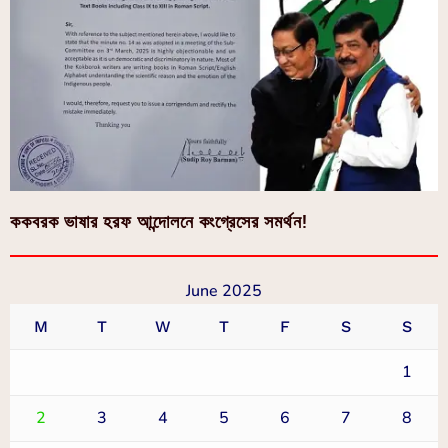
ককবরক ভাষার হরফ আন্দোলনে কংগ্রেসের সমর্থন!
June 2025
M
T
W
T
F
S
S
1
2
3
4
5
6
7
8