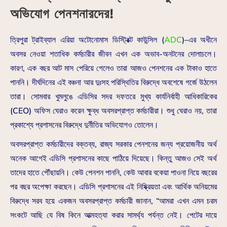
অভিযোগ পেনশনারদের!
ত্রিপুরা ট্রাইব্যাল এরিয়া অটোনোমাস ডিস্ট্রিক্ট কাউন্সিল (
ADC
)–এর অধীনে
অবসর নেওয়া শতাধিক কর্মচারীর জীবন এখন এক অভাব-অনটনের দোলাচলে।
কারণ, এক বছর আট মাস পেরিয়ে গেলেও তারা আজও পেনশনের এক টাকাও হাতে
পাননি। দীর্ঘদিনের এই বঞ্চনা আর দুঃসহ পরিস্থিতির বিরুদ্ধে অবশেষে গর্জে উঠলেন
তারা। সোমবার খুমলুঙে এডিসির সদর দফতরে মুখ্য কার্যনির্বাহী আধিকারিকের
(CEO) অফিস ঘেরাও করেন ক্ষুব্ধ অবসরপ্রাপ্ত কর্মচারীরা। শুধু ঘেরাও নয়, তারা
প্রকাশ্যে প্রশাসনের বিরুদ্ধে দুর্নীতির অভিযোগও তোলেন।
অবসরপ্রাপ্ত কর্মচারীদের বক্তব্য, রাজ্য সরকার পেনশনের জন্য প্রয়োজনীয় অর্থ
অনেক আগেই এডিসি প্রশাসনের কাছে পাঠিয়ে দিয়েছে। কিন্তু আজও সেই অর্থ
তাদের হাতে পৌঁছায়নি। কেউ পেনশন পাননি, কেউ আবার বকেয়া পাওনা নিয়ে বছরের
পর বছর অপেক্ষা করছেন। এডিসি প্রশাসনের এই নিষ্ক্রিয়তা এবং আর্থিক অনিয়মের
বিরুদ্ধে সরব হয়ে একজন অবসরপ্রাপ্ত কর্মচারী জানান, “আমরা এখন এমন চরম
সংকটে আছি যে বিষ কিনে আত্মহত্যা করার সামর্থ্য পর্যন্ত নেই। পেটের দায়ে