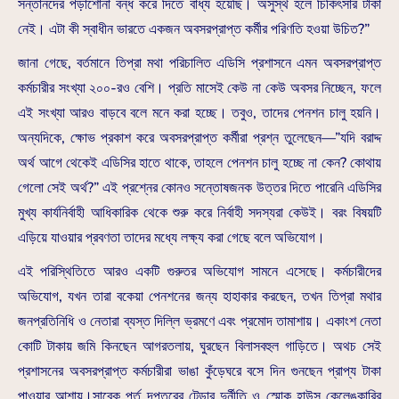
সন্তানদের পড়াশোনা বন্ধ করে দিতে বাধ্য হয়েছি। অসুস্থ হলে চিকিৎসার টাকা
নেই। এটা কী স্বাধীন ভারতে একজন অবসরপ্রাপ্ত কর্মীর পরিণতি হওয়া উচিত?”
জানা গেছে, বর্তমানে তিপ্রা মথা পরিচালিত এডিসি প্রশাসনে এমন অবসরপ্রাপ্ত
কর্মচারীর সংখ্যা ২০০-রও বেশি। প্রতি মাসেই কেউ না কেউ অবসর নিচ্ছেন, ফলে
এই সংখ্যা আরও বাড়বে বলে মনে করা হচ্ছে। তবুও, তাদের পেনশন চালু হয়নি।
অন্যদিকে, ক্ষোভ প্রকাশ করে অবসরপ্রাপ্ত কর্মীরা প্রশ্ন তুলেছেন—”যদি বরাদ্দ
অর্থ আগে থেকেই এডিসির হাতে থাকে, তাহলে পেনশন চালু হচ্ছে না কেন? কোথায়
গেলো সেই অর্থ?” এই প্রশ্নের কোনও সন্তোষজনক উত্তর দিতে পারেনি এডিসির
মুখ্য কার্যনির্বাহী আধিকারিক থেকে শুরু করে নির্বাহী সদস্যরা কেউই। বরং বিষয়টি
এড়িয়ে যাওয়ার প্রবণতা তাদের মধ্যে লক্ষ্য করা গেছে বলে অভিযোগ।
এই পরিস্থিতিতে আরও একটি গুরুতর অভিযোগ সামনে এসেছে। কর্মচারীদের
অভিযোগ, যখন তারা বকেয়া পেনশনের জন্য হাহাকার করছেন, তখন তিপ্রা মথার
জনপ্রতিনিধি ও নেতারা ব্যস্ত দিল্লি ভ্রমণে এবং প্রমোদ তামাশায়। একাংশ নেতা
কোটি টাকায় জমি কিনছেন আগরতলায়, ঘুরছেন বিলাসবহুল গাড়িতে। অথচ সেই
প্রশাসনের অবসরপ্রাপ্ত কর্মচারীরা ভাঙা কুঁড়েঘরে বসে দিন গুনছেন প্রাপ্য টাকা
পাওয়ার আশায়।সাবেক পূর্ত দপ্তরের টেন্ডার দুর্নীতি ও স্মোক হাউস কেলেঙ্কারির