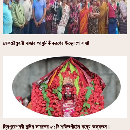
লেকচৌমুহনী বাজার আধুনিকীকরণের উদ্যোগে বাধা!
ত্রিপুরেশ্বরী মন্দির ভারতের ৫১টি শক্তিপীঠের মধ্যে অন্যতম।