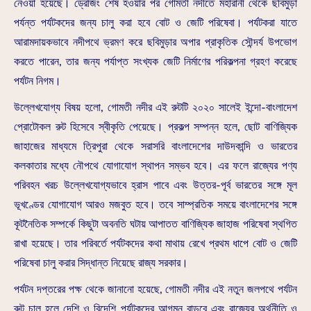
নেওয়া হয়েছে। ড্রেজিং শেষ হওয়ার পর গোমতী নদীতে মহারানী থেকে ছবিমুড়া
পর্যন্ত পর্যটকদের জন্য চালু করা হবে বোট ও জেটি পরিষেবা। পর্যটকরা যাতে
আরামদায়কভাবে নদীপথে ভ্রমণ করে ছবিমুড়ার অপার প্রাকৃতিক সৌন্দর্য উপভোগ
করতে পারেন, তার জন্য পর্যাপ্ত সংখ্যক জেটি নির্মাণের পরিকল্পনা গ্রহণ করেছে
পর্যটন নিগম।
উল্লেখযোগ্য বিষয় হলো, গোমতী নদীর এই রুটটি ২০২০ সালেই ইন্দো-বাংলাদেশ
প্রোটোকল রুট হিসেবে স্বীকৃতি পেয়েছে। প্রকল্প সম্পন্ন হলে, ছোট বাণিজ্যিক
জাহাজের মাধ্যমে ত্রিপুরা থেকে সরাসরি বাংলাদেশের দাউদকান্দি ও ভারতের
কলকাতার মধ্যে নৌপথে যোগাযোগ স্থাপন সম্ভব হবে। এর ফলে রাজ্যের পণ্য
পরিবহন খরচ উল্লেখযোগ্যভাবে হ্রাস পাবে এবং উত্তর-পূর্ব ভারতের সঙ্গে মূল
ভূখণ্ডের যোগাযোগ আরও মজবুত হবে। তবে সাম্প্রতিক সময়ে বাংলাদেশের সঙ্গে
কূটনৈতিক সম্পর্কে কিছুটা অবনতি ঘটায় আপাতত বাণিজ্যিক জাহাজ পরিষেবা স্থগিত
রাখা হয়েছে। তার পরিবর্তে পর্যটকদের কথা মাথায় রেখে প্রথম ধাপে বোট ও জেটি
পরিষেবা চালু করার সিদ্ধান্ত নিয়েছে রাজ্য সরকার।
পর্যটন দপ্তরের পক্ষ থেকে জানানো হয়েছে, গোমতী নদীর এই নতুন জলপথে পর্যটন
রুট চালু হলে দেশি ও বিদেশি পর্যটকদের আগমন বাড়বে এবং রাজ্যের অর্থনীতি ও