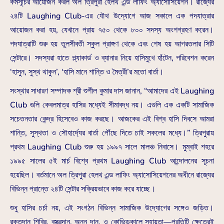
কর্মসূচির আয়োজন করল অল ত্রিপুরা হেলথ এন্ড লাফিং অ্যাসোসিয়েশন। রাজ্যের
২৪টি Laughing Club-এর যৌথ উদ্যোগে আজ সকালে এক পদযাত্রার
আয়োজন করা হয়, যেখানে প্রায় ৭৫০ থেকে ৮০০ সদস্য অংশগ্রহণ করেন।
পদযাত্রাটি শুরু হয় তুলসীবতী স্কুল প্রাঙ্গণ থেকে এবং শেষ হয় আগরতলার সিটি
সেন্টারে। সদস্যরা হাতে প্ল্যাকার্ড ও ব্যানার নিয়ে হাসিমুখে হাঁটেন, পরিবেশন করেন
‘হাসুন, সুস্থ থাকুন’, ‘হাসি মানে শান্তি ও মৈত্রী’র মতো বার্তা।
সংস্থার সাধারণ সম্পাদক শ্রী শুশীল কুমার দাস জানান, “আমাদের এই Laughing
Club গুলি কেবলমাত্র হাসির মধ্যেই সীমাবদ্ধ নয়। এগুলি এক একটি সামাজিক
সচেতনতার কেন্দ্র হিসেবেও কাজ করছে। আজকের এই বিশ্ব হাসি দিবসে আমরা
শান্তি, সুস্থতা ও সৌহার্দ্যের বার্তা পৌঁছে দিতে চাই সকলের মধ্যে।” ত্রিপুরায়
প্রথম Laughing Club শুরু হয় ১৯৯৭ সালে মালঞ্চ নিবাসে। মুম্বাই শহরে
১৯৯৫ সালের ৫ই মার্চ বিশ্বে প্রথম Laughing Club আন্দোলনের সূচনা
হয়েছিল। বর্তমানে অল ত্রিপুরা হেলথ এন্ড লাফিং অ্যাসোসিয়েশনের অধীনে রাজ্যের
বিভিন্ন প্রান্তে ২৪টি সেন্টার সক্রিয়ভাবে কাজ করে যাচ্ছে।
শুধু হাসির চর্চা নয়, এই সংগঠন বিভিন্ন সামাজিক উদ্যোগের সঙ্গেও জড়িত।
রক্তদান শিবির, বস্ত্রদান, অন্ন দান, ও কোভিডকালে সহায়তা—প্রতিটি ক্ষেত্রেই