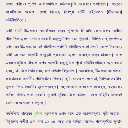
জেলা পর্যায়ের পুলিশ অফিসগুলিতে কর্মসংস্কৃতি একেবারে তলানিতে। সবচেয়ে
সংকটজনক অবস্থা দেখা দিয়েছে ত্রিপুরা স্টেট রাইফেলস (টিএসআর)
বাহিনীগুলিতে।
মোট ১৪টি টিএসআর ব্যাটেলিয়ন রাজ্য পুলিশের ডিরেক্টর জেনারেলের অধীনে
পরিচালিত হলেও সেখানে সহকারী কমান্ডেন্ট পদে চরম শূন্যতা। দিল্লি ও ছত্তিশগড়ে
মোতায়েন টিএসআরের দুই বাহিনীতে প্রতিটি বাহিনীতে থাকা সাতটি কোম্পানির জন্য
মোট ১৪ জন সহকারী কমান্ডেন্ট প্রয়োজন হলেও রয়েছেন মাত্র চারজন। ফলে
একজন ছুটিতে থাকলে অপর সহকারী কমান্ডেন্টকে পুরো বাহিনীর দায়িত্ব বহন করতে
হচ্ছে, যা থেকে তৈরি হচ্ছে অপারেশনাল বিশৃঙ্খলা। অন্যদিকে, টিএসআরের সাধারণ
জওয়ানরাও অবর্ণনীয় পরিস্থিতির শিকার। ছুটি চেয়েও পাচ্ছেন না, জিপিএফের টাকা
তুলতে গিয়ে হয়রানির মুখে পড়ছেন। বহু জওয়ান অভিযোগ করেছেন, বহিঃরাজ্যে
কর্মরত থাকায় তারা সরকারি সুযোগ-সুবিধা থেকে বঞ্চিত। ফলে বাহিনীর ভিতরেই
হতাশা ও অসন্তোষ বাড়ছে।
সবমিলিয়ে রাজ্যের
পুলিশ
প্রশাসনে এখন চরম এক অচলাবস্থার সৃষ্টি হয়েছে।
নিচুতলার কর্মীরা এক পদে ১২-১৫ বছর ধরে কর্মরত থেকেও পদোন্নতির সুযোগ