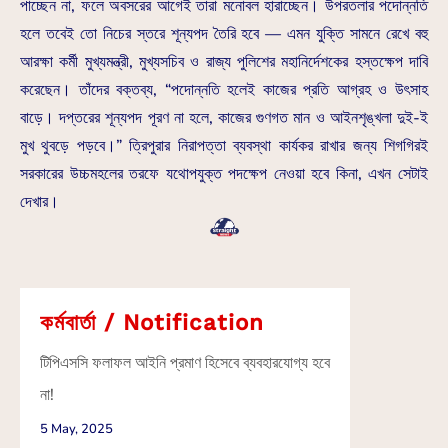
পাচ্ছেন না, ফলে অবসরের আগেই তারা মনোবল হারাচ্ছেন। উপরতলার পদোন্নতি
হলে তবেই তো নিচের স্তরে শূন্যপদ তৈরি হবে — এমন যুক্তি সামনে রেখে বহু
আরক্ষা কর্মী মুখ্যমন্ত্রী, মুখ্যসচিব ও রাজ্য পুলিশের মহানির্দেশকের হস্তক্ষেপ দাবি
করেছেন। তাঁদের বক্তব্য, “পদোন্নতি হলেই কাজের প্রতি আগ্রহ ও উৎসাহ
বাড়ে। দপ্তরের শূন্যপদ পূরণ না হলে, কাজের গুণগত মান ও আইনশৃঙ্খলা দুই-ই
মুখ থুবড়ে পড়বে।” ত্রিপুরার নিরাপত্তা ব্যবস্থা কার্যকর রাখার জন্য শিগগিরই
সরকারের উচ্চমহলের তরফে যথোপযুক্ত পদক্ষেপ নেওয়া হবে কিনা, এখন সেটাই
দেখার।
কর্মবার্তা / Notification
টিপিএসসি ফলাফল আইনি প্রমাণ হিসেবে ব্যবহারযোগ্য হবে
না!
5 May, 2025