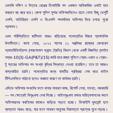
এমনকি দক্ষিণ ও উত্তর রেঞ্জের ডিআইজি পদ একজন আধিকারিক একাই বহন
করছেন বহু বছর ধরে। জেলা পুলিশ সুপার অফিসগুলিতেও হাতে গোনা কিছু ডেপুটি
এসপি, অতিরিক্ত এসপি ও ডিএসপি পদমর্যাদার অফিসার দিয়ে চলছে পুরো
প্রশাসন।
এমন পরিস্থিতিতে জটিলতা আরও বাড়িয়েছে পদোন্নতির বিষয়ে প্রশাসনিক
উদাসীনতা। জানা গেছে, ২০২২ সালের ১২ অক্টোবর রাজ্যের জেনারেল
অ্যাডমিনিস্ট্রেশন (পারসোনাল অ্যান্ড ট্রেনিং) বিভাগ থেকে একটি বিজ্ঞপ্তি (ফাইল
নম্বর-10(3)-GA(P&T)/15) জারি করে রাজ্য পুলিশে গ্রেড-ওয়ান ও গ্রেড-
টু স্তরের অফিসার পদ সংখ্যা বৃদ্ধির সিদ্ধান্ত নেওয়া হয়েছিল। তবে তা আজও
বাস্তবায়িত হয়নি। পদোন্নতির জন্য যাবতীয় প্রক্রিয়া শেষ করে ফাইল
টিপিএসসিতে পাঠানো হলেও অজ্ঞাত কারণে তা কার্যকর হয়নি।
এদিকে অফিসার সংকটের ফলে থানার সাধারণ কাজ, রিপোর্ট লেখা, তদন্ত, নজরদারি
— সব ক্ষেত্রেই বিশৃঙ্খলা দেখা দিচ্ছে। আইনশৃঙ্খলা রক্ষার দায়িত্বপালনের বদলে
অফিসারদের করণিকের কাজেও জড়িয়ে পড়তে হচ্ছে। ভিআইপি মুভমেন্ট হলে
ব্যস্ততা আরও বাড়ে, যার ফলে সাধারণ মানুষের নিরাপত্তা প্রশ্নের মুখে পড়ছে।