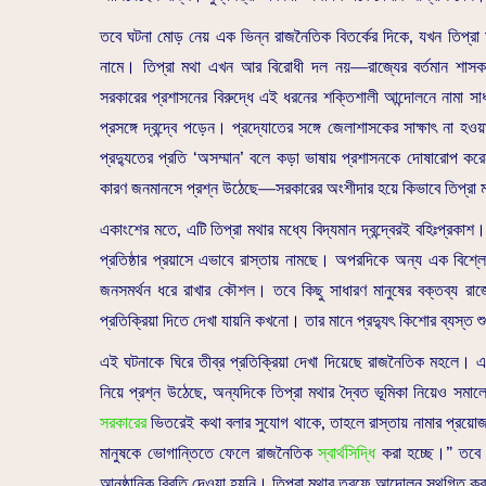
তবে ঘটনা মোড় নেয় এক ভিন্ন রাজনৈতিক বিতর্কের দিকে, যখন তিপ্রা ম
নামে। তিপ্রা মথা এখন আর বিরোধী দল নয়—রাজ্যের বর্তমান শাসক
সরকারের প্রশাসনের বিরুদ্ধে এই ধরনের শক্তিশালী আন্দোলনে নামা সাধ
প্রসঙ্গে দ্বন্দ্বে পড়েন। প্রদ্যোতের সঙ্গে জেলাশাসকের সাক্ষাৎ না হও
প্রদ্যুতের প্রতি ‘অসম্মান’ বলে কড়া ভাষায় প্রশাসনকে দোষারোপ করেন
কারণ জনমানসে প্রশ্ন উঠেছে—সরকারের অংশীদার হয়ে কিভাবে তিপ্রা মথ
একাংশের মতে, এটি তিপ্রা মথার মধ্যে বিদ্যমান দ্বন্দ্বেরই বহিঃপ্
প্রতিষ্ঠার প্রয়াসে এভাবে রাস্তায় নামছে। অপরদিকে অন্য এক বিশ্ল
জনসমর্থন ধরে রাখার কৌশল। তবে কিছু সাধারণ মানুষের বক্তব্য রাজ্যে
প্রতিক্রিয়া দিতে দেখা যায়নি কখনো। তার মানে প্রদ্যুৎ কিশোর ব্যস্ত শু
এই ঘটনাকে ঘিরে তীব্র প্রতিক্রিয়া দেখা দিয়েছে রাজনৈতিক মহলে। 
নিয়ে প্রশ্ন উঠেছে, অন্যদিকে তিপ্রা মথার দ্বৈত ভূমিকা নিয়েও স
সরকারের
ভিতরেই কথা বলার সুযোগ থাকে, তাহলে রাস্তায় নামার প্রয়োজ
মানুষকে ভোগান্তিতে ফেলে রাজনৈতিক
স্বার্থসিদ্ধি
করা হচ্ছে।” তবে ত
আনুষ্ঠানিক বিবৃতি দেওয়া হয়নি। তিপ্রা মথার তরফে আন্দোলন স্থগিত 