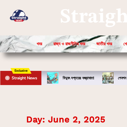
Straig
খবর
রাজ্য ও রাজনীতির খবর
জাতীয় খবর
খে
Exclusive
Straight News
বিদ্যুৎ দপ্তরের বজ্রাঘাত!
পেনশন 
Day:
June 2, 2025