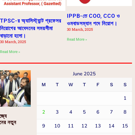
IPPB-তে COO, CCO ও
TPSC-র অ্যাসিস্ট্যান্ট প্রফেসর
ওমবাডসম্যান পদে নিয়োগ।
নিয়োগের আবেদনের সময়সীমা
30 March, 2025
বাড়ানো হলো।
Read More »
30 March, 2025
Read More »
June 2025
M
T
W
T
F
S
S
1
2
3
4
5
6
7
8
াজ্যে
ানের নতুন
9
10
11
12
13
14
15