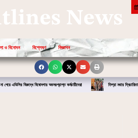
htlines News
লা ও বিনোদন
বিশ্লেষণ
বিজ্ঞাপন
না পেয়ে এডিসির বিরুদ্ধে বিষোদগার অবসরপ্রাপ্ত কর্মচারীদের!
তিপ্রা মথার দ্বিচারিতা