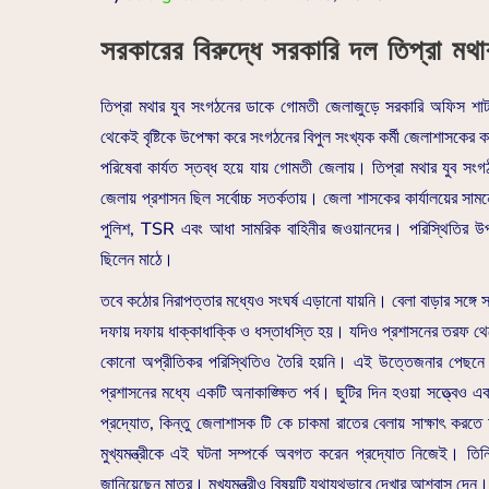
সরকারের বিরুদ্ধে সরকারি দল তিপ্রা মথা
তিপ্রা মথার যুব সংগঠনের ডাকে গোমতী জেলাজুড়ে সরকারি অফিস শা
থেকেই বৃষ্টিকে উপেক্ষা করে সংগঠনের বিপুল সংখ্যক কর্মী জেলাশাসকের
পরিষেবা কার্যত স্তব্ধ হয়ে যায় গোমতী জেলায়। তিপ্রা মথার যুব সংগ
জেলায় প্রশাসন ছিল সর্বোচ্চ সতর্কতায়। জেলা শাসকের কার্যালয়ের সা
পুলিশ, TSR এবং আধা সামরিক বাহিনীর জওয়ানদের। পরিস্থিতির উপ
ছিলেন মাঠে।
তবে কঠোর নিরাপত্তার মধ্যেও সংঘর্ষ এড়ানো যায়নি। বেলা বাড়ার সঙ্গে সঙ্গ
দফায় দফায় ধাক্কাধাক্কি ও ধস্তাধস্তি হয়। যদিও প্রশাসনের তরফ থে
কোনো অপ্রীতিকর পরিস্থিতিও তৈরি হয়নি। এই উত্তেজনার পেছনে কেন
প্রশাসনের মধ্যে একটি অনাকাঙ্ক্ষিত পর্ব। ছুটির দিন হওয়া সত্ত্বেও
প্রদ্যোত, কিন্তু জেলাশাসক টি কে চাকমা রাতের বেলায় সাক্ষাৎ করত
মুখ্যমন্ত্রীকে এই ঘটনা সম্পর্কে অবগত করেন প্রদ্যোত নিজেই। তিনি
জানিয়েছেন মাত্র। মুখ্যমন্ত্রীও বিষয়টি যথাযথভাবে দেখার আশ্বাস দেন।