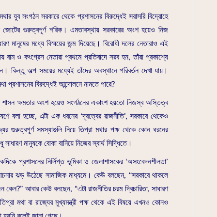
থার যুব সংগঠন সরকারে থেকে প্রশাসনের বিরুদ্ধেই সরাসরি বিদ্রোহে
 জোটের গুরুত্বপূর্ণ শরিক। এমতাবস্থায় সরকারের অংশ হয়েও নিজ
ারণ মানুষের মধ্যে বিস্ময়ের জন্ম দিয়েছে। বিরোধী দলের নেতারাও এই
য়ায় বাম ও কংগ্রেস নেতারা প্রথমে প্রতিবাদে সরব হন, তাঁরা প্রকাশ্যে
। কিন্তু অল্প সময়ের মধ্যেই তাঁদের অবস্থানে পরিবর্তন দেখা যায়।
া প্রশাসনের বিরুদ্ধেই আন্দোলনে নামতে পারে?
রকাশ। শাসন ক্ষমতার অংশ হয়েও সংগঠনের একাংশ হয়তো নিজস্ব অস্তিত্ব
েষণে বলা হচ্ছে, এটা এক ধরনের ‘দূরত্বের রাজনীতি’, সরকারে থেকেও
র গুরুত্বপূর্ণ সমস্যাগুলি নিয়ে তিপ্রা মথার পক্ষ থেকে কোন ধরনের
ধু সাধারণ মানুষকে বোকা বানিয়ে নিজের স্বার্থ সিদ্ধিতে।
একদিকে প্রশাসনের নির্লিপ্ত ভূমিকা ও জেলাশাসকের ‘অসংবেদনশীলতা’
মালোচনার ঝড় উঠেছে সামাজিক মাধ্যমে। কেউ বলছেন, “সরকারে থাকলে
ন কেন?” আবার কেউ বলছেন, “এটা রাজনীতির চরম দ্বিচারিতা, সাধারণ
িপ্রা মথা বা রাজ্যের মুখ্যমন্ত্রী পক্ষ থেকে এই বিষয়ে এখনও কোনও
করা হয়নি বলেই জানা গেছে।