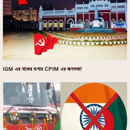
IGM এর নাকের ডগায় CPIM এর জনসভা!