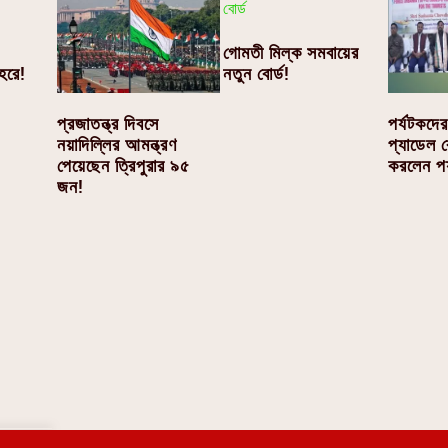
গোমতী মিল্ক সমবায়ের
হরে!
নতুন বোর্ড!
প্রজাতন্ত্র দিবসে
পর্যটকদে
নয়াদিল্লির আমন্ত্রণ
প্যাডেল ব
পেয়েছেন ত্রিপুরার ৯৫
করলেন পর্
জন!