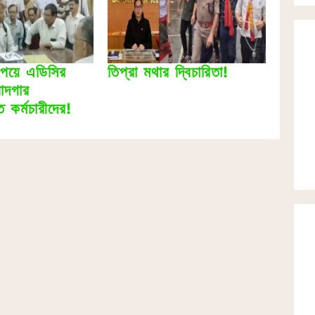
পেয়ে এডিসির
তিপ্রা মথার দ্বিচারিতা!
ষোদগার
 কর্মচারীদের!