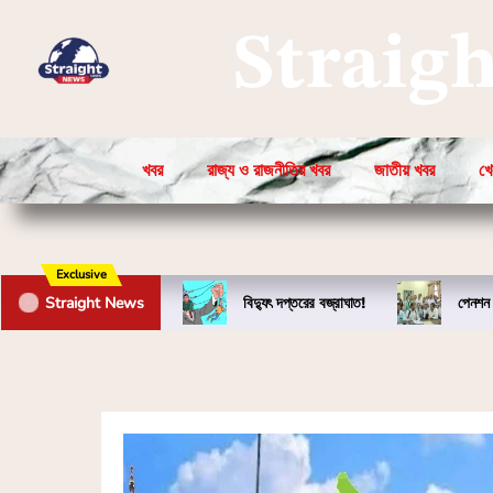
Straig
খবর
রাজ্য ও রাজনীতির খবর
জাতীয় খবর
খে
Exclusive
Straight News
বিদ্যুৎ দপ্তরের বজ্রাঘাত!
পেনশন 