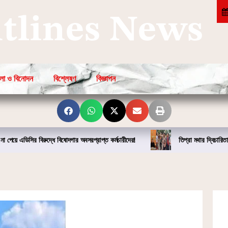
htlines News
লা ও বিনোদন
বিশ্লেষণ
বিজ্ঞাপন
না পেয়ে এডিসির বিরুদ্ধে বিষোদগার অবসরপ্রাপ্ত কর্মচারীদের!
তিপ্রা মথার দ্বিচারিতা