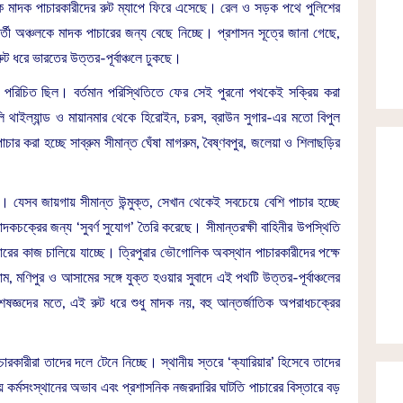
জাতিক মাদক পাচারকারীদের রুট ম্যাপে ফিরে এসেছে। রেল ও সড়ক পথে পুলিশের
তী অঞ্চলকে মাদক পাচারের জন্য বেছে নিচ্ছে। প্রশাসন সূত্রে জানা গেছে,
ুট ধরে ভারতের উত্তর-পূর্বাঞ্চলে ঢুকছে।
 পরিচিত ছিল। বর্তমান পরিস্থিতিতে ফের সেই পুরনো পথকেই সক্রিয় করা
ি থাইল্যান্ড ও মায়ানমার থেকে হিরোইন, চরস, ব্রাউন সুগার-এর মতো বিপুল
র করা হচ্ছে সাব্রুম সীমান্ত ঘেঁষা মাগরুম, বৈষ্ণবপুর, জলেয়া ও শিলাছড়ির
েই। যেসব জায়গায় সীমান্ত উন্মুক্ত, সেখান থেকেই সবচেয়ে বেশি পাচার হচ্ছে
চক্রের জন্য ‘সুবর্ণ সুযোগ’ তৈরি করেছে। সীমান্তরক্ষী বাহিনীর উপস্থিতি
চারের কাজ চালিয়ে যাচ্ছে। ত্রিপুরার ভৌগোলিক অবস্থান পাচারকারীদের পক্ষে
, মণিপুর ও আসামের সঙ্গে যুক্ত হওয়ার সুবাদে এই পথটি উত্তর-পূর্বাঞ্চলের
ষজ্ঞদের মতে, এই রুট ধরে শুধু মাদক নয়, বহু আন্তর্জাতিক অপরাধচক্রের
চারকারীরা তাদের দলে টেনে নিচ্ছে। স্থানীয় স্তরে ‘ক্যারিয়ার’ হিসেবে তাদের
য় কর্মসংস্থানের অভাব এবং প্রশাসনিক নজরদারির ঘাটতি পাচারের বিস্তারে বড়