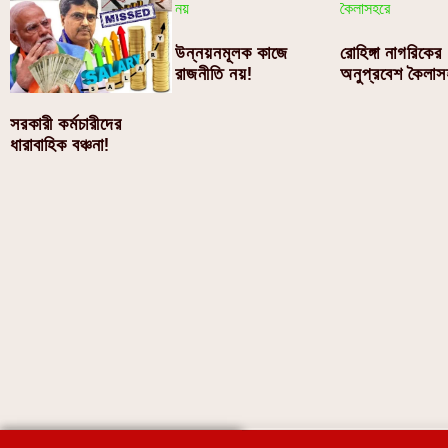
উন্নয়নমূলক কাজে
রোহিঙ্গা নাগরিকের
রাজনীতি নয়!
অনুপ্রবেশ কৈলাস
সরকারী কর্মচারীদের
ধারাবাহিক বঞ্চনা!