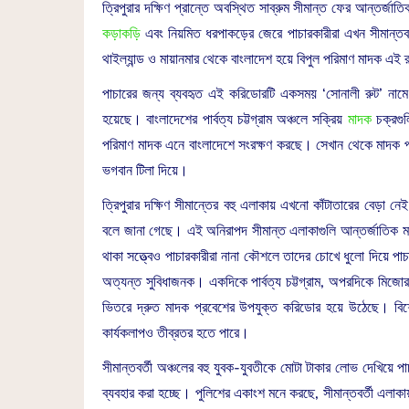
ত্রিপুরার দক্ষিণ প্রান্তে অবস্থিত সাব্রুম সীমান্ত ফের আন্তর্
কড়াকড়ি
এবং নিয়মিত ধরপাকড়ের জেরে পাচারকারীরা এখন সীমান্তবর্
থাইল্যান্ড ও মায়ানমার থেকে বাংলাদেশ হয়ে বিপুল পরিমাণ মাদক এই র
পাচারের জন্য ব্যবহৃত এই করিডোরটি একসময় ‘সোনালী রুট’ নামে
হয়েছে। বাংলাদেশের পার্বত্য চট্টগ্রাম অঞ্চলে সক্রিয়
মাদক
চক্রগুল
পরিমাণ মাদক এনে বাংলাদেশে সংরক্ষণ করছে। সেখান থেকে মাদক পাচা
ভগবান টিলা দিয়ে।
ত্রিপুরার দক্ষিণ সীমান্তের বহু এলাকায় এখনো কাঁটাতারের বেড়া ন
বলে জানা গেছে। এই অনিরাপদ সীমান্ত এলাকাগুলি আন্তর্জাতিক মাদক
থাকা সত্ত্বেও পাচারকারীরা নানা কৌশলে তাদের চোখে ধুলো দিয়ে পা
অত্যন্ত সুবিধাজনক। একদিকে পার্বত্য চট্টগ্রাম, অপরদিকে মিজোরাম
ভিতরে দ্রুত মাদক প্রবেশের উপযুক্ত করিডোর হয়ে উঠেছে। বিশে
কার্যকলাপও তীব্রতর হতে পারে।
সীমান্তবর্তী অঞ্চলের বহু যুবক-যুবতীকে মোটা টাকার লোভ দেখিয়ে পা
ব্যবহার করা হচ্ছে। পুলিশের একাংশ মনে করছে, সীমান্তবর্তী এলাকা