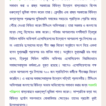
সমাধান করা ও রাজ্য সরকারের বিভিন্ন উদ্যোগ বাস্তবায়নে বিশেষ
গুরুত্বপূর্ণ ভূমিকা পালন করেন তারা। কেন্দ্রীয় এবং রাজ্য সরকারের বিভিন্ন
কল্যাণমূলক প্রকল্পের সুবিধাগুলি সমাজের সবচেয়ে প্রান্তিক শ্রেণির কাছে
পৌঁছে দেওয়া নিশ্চিত করেন টিসিএস অফিসাররা। তারা সরকার ও জনগণের
মধ্যে সেতু হিসেবেও কাজ করেন। শনিবার আগরতলার দশমীঘাটে ত্রিপুরা
সিভিল সার্ভিস অফিসার্স এসোসিয়েশনের উদ্যোগে আগরতলা পুর নিগমের ৩৪
নং ওয়ার্ডের দু:স্থদের মধ্যে শীত বস্ত্র বিতরণ অনুষ্ঠানে অংশ নিয়ে একথা
বলেন মুখ্যমন্ত্রী প্রফেসর ডাঃ মানিক সাহা। অনুষ্ঠানে মুখ্যমন্ত্রী ডাঃ সাহা
বলেন, ত্রিপুরা সিভিল সার্ভিস অফিসার এসোসিয়েশন নিয়মিতভাবে
সমাজসেবামূলক কর্মকাণ্ডে যুক্ত রয়েছে। আগেও এসোসিয়েশনের পক্ষ
থেকে আগরতলা পুর নিগমের ৭০০ জন স্যানিটেশন কর্মীকে শীতবস্ত্র বিতরণ
করেছিল। এ ধরনের সমাজসেবামূলক উদ্যোগ সত্যিই প্রশংসনীয়। টিসিএস
অফিসাররা জনগণের বিভিন্ন অভাব অভিযোগের সমাধান করার জন্য
সরকারি
পরিকল্পনা
বাস্তবায়নে গুরুত্বপূর্ণ ভূমিকা পালন করেন। সাম্প্রতিক বন্যা সহ
বিভিন্ন দুর্যোগ সফলভাবে মোকাবিলার ক্ষেত্রেও তাদের প্রচেষ্টা খুবই
উল্লেখযোগ্য।