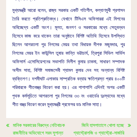
মুখ্যমন্ত্রী আরো বলেন, রাজ্য সরকার একটি গতিশীল, কল্যাণমুখী প্রশাসন
তৈরি করতে প্রতিশ্রুতিবদ্ধ। যেখানে টিসিএস অফিসাররা এই মিশনের
অবিচ্ছেদ্য একটি অংশ। মূলত, জনগণ ও সরকারের মধ্যে সেতুবন্ধন
হিসেবে কাজ করে থাকেন তারা অনুষ্ঠানে বিশিষ্ট অতিথি হিসেবে উপস্থিত
ছিলেন আগরতলা পুর নিগমের মেয়র তথা বিধায়ক দীপক মজুমদার, পুর
নিগমের মেয়র ইন কাউন্সিল তুষার কান্তি ভট্টাচার্য, ত্রিপুরা সিভিল সার্ভিস
অফিসার্স এসোসিয়েশনের সভাপতি দিলীপ কুমার চাকমা, সাধারণ সম্পাদক
অসীম সাহা, বিশিষ্ট সমাজসেবী শ্যামল কুমার দেব সহ অন্যান্য বিশিষ্ট
ব্যক্তিগণ। দশমীঘাট এলাকায় সাম্প্রতিক বন্যায় ক্ষতিগ্রস্ত প্রায় ৪০০টি
পরিবারকে শীতবস্ত্র বিতরণ করা হয়। এর পাশাপাশি এদিনই অপর একটি
পৃথক কর্মসূচিতে আগরতলা পুর নিগমের ৩৩ নং ওয়ার্ডের দুঃস্থদের মধ্যে
শীত বস্ত্র বিতরণ করেন মুখ্যমন্ত্রী প্রফেসর ডাঃ মানিক সাহা।
মানিক সরকারের বিরুদ্ধে নেতিবাচক
জিবি হাসপাতালে খোলা হচ্ছে
রাজনীতির অভিযোগে সরব সুশান্ত
গ্যাস্ট্রোলজি ও গ্যাস্ট্রো-সার্জারি