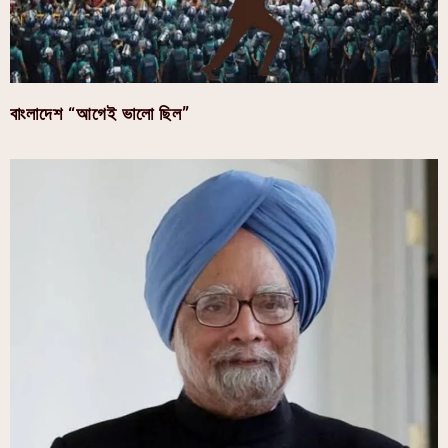
বাংলাদেশ “আগেই ভালো ছিল”