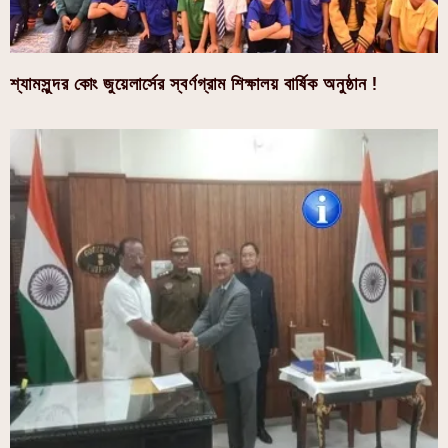
শ্যামসুন্দর কোং জুয়েলার্সের স্বর্ণগ্রাম শিক্ষালয় বার্ষিক অনুষ্ঠান !