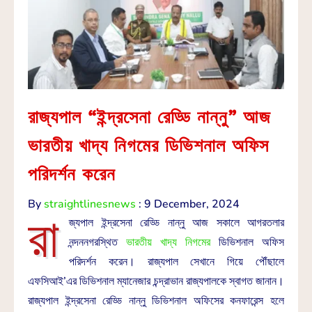
রাজ্যপাল “ইন্দ্রসেনা রেড্ডি নান্নু” আজ
ভারতীয় খাদ্য নিগমের ডিভিশনাল অফিস
পরিদর্শন করেন
By
straightlinesnews
:
9 December, 2024
রা
জ্যপাল ইন্দ্রসেনা রেড্ডি নান্নু আজ সকালে আগরতলার
নন্দননগরস্থিত
ভারতীয় খাদ্য নিগমের
ডিভিশনাল অফিস
পরিদর্শন করেন। রাজ্যপাল সেখানে গিয়ে পৌঁছালে
এফসিআই’এর ডিভিশনাল ম্যানেজার চন্দ্রাভান রাজ্যপালকে স্বাগত জানান।
রাজ্যপাল ইন্দ্রসেনা রেড্ডি নান্নু ডিভিশনাল অফিসের কনফারেন্স হলে