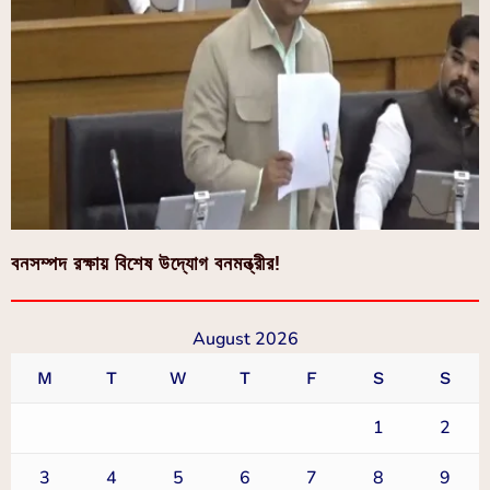
বনসম্পদ রক্ষায় বিশেষ উদ্যোগ বনমন্ত্রীর!
August 2026
M
T
W
T
F
S
S
1
2
3
4
5
6
7
8
9