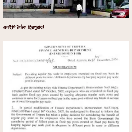
এনইসি বৈঠক ত্রিপুরায়!