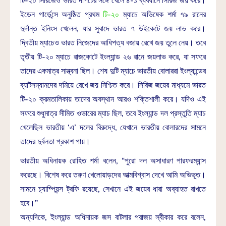
টি-২০ সিরিজেও ভারত দাপটের সঙ্গে খেলে ৪-১ ব্যবধানে সিরিজ জয় করে।
ইডেন গার্ডেন্সে অনুষ্ঠিত প্রথম
টি-২০
ম্যাচে অভিষেক শর্মা ৭৯ রানের
দুর্দান্ত ইনিংস খেলেন, যার সুবাদে ভারত ৭ উইকেটে জয় লাভ করে।
দ্বিতীয় ম্যাচেও ভারত নিজেদের আধিপত্য বজায় রেখে জয় তুলে নেয়। তবে
তৃতীয় টি-২০ ম্যাচে রাজকোটে ইংল্যান্ড ২৬ রানে জয়লাভ করে, যা সফরে
তাদের একমাত্র সান্ত্বনা ছিল। শেষ দুটি ম্যাচে ভারতীয় বোলাররা ইংল্যান্ডের
ব্যাটসম্যানদের দমিয়ে রেখে জয় নিশ্চিত করে। সিরিজ জয়ের মাধ্যমে ভারত
টি-২০ ক্রমতালিকায় তাদের অবস্থান আরও শক্তিশালী করে। যদিও এই
সফরে শুধুমাত্র সীমিত ওভারের ম্যাচ ছিল, তবে ইংল্যান্ড দল প্রস্তুতি ম্যাচ
খেলেছিল ভারতীয় ‘এ’ দলের বিরুদ্ধে, যেখানে ভারতীয় বোলারদের সামনে
তাদের দুর্বলতা প্রকাশ পায়।
ভারতীয় অধিনায়ক রোহিত শর্মা বলেন, “পুরো দল অসাধারণ পারফরম্যান্স
করেছে। বিশেষ করে তরুণ খেলোয়াড়দের আত্মবিশ্বাস দেখে আমি অভিভূত।
সামনে চ্যাম্পিয়ন্স ট্রফি রয়েছে, সেখানে এই জয়ের ধারা অব্যাহত রাখতে
হবে।”
অন্যদিকে, ইংল্যান্ড অধিনায়ক জস বাটলার পরাজয় স্বীকার করে বলেন,