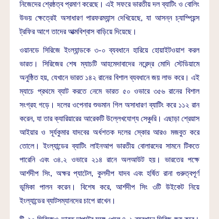
নিজেদের শ্রেষ্ঠত্ব প্রমাণ করেছে। এই সফরে ভারতীয় দল ব্যাটিং ও বোলিং
উভয় ক্ষেত্রেই অসাধারণ পারফরম্যান্স দেখিয়েছে, যা আসন্ন চ্যাম্পিয়ন্স
ট্রফির আগে তাদের আত্মবিশ্বাস বাড়িয়ে দিয়েছে।
ওয়ানডে সিরিজে ইংল্যান্ডকে ৩-০ ব্যবধানে হারিয়ে হোয়াইটওয়াশ করল
ভারত। সিরিজের শেষ ম্যাচটি আহমেদাবাদের নরেন্দ্র মোদি স্টেডিয়ামে
অনুষ্ঠিত হয়, যেখানে ভারত ১৪২ রানের বিশাল ব্যবধানে জয় লাভ করে। এই
ম্যাচে প্রথমে ব্যাট করতে নেমে ভারত ৫০ ওভারে ৩৫৬ রানের বিশাল
সংগ্রহ গড়ে। দলের ওপেনার শুভমান গিল অসাধারণ ব্যাটিং করে ১১২ রান
করেন, যা তার ক্যারিয়ারের আরেকটি উল্লেখযোগ্য সেঞ্চুরি। এছাড়া শ্রেয়াস
আইয়ার ও সূর্যকুমার যাদবের অর্ধশতক দলের স্কোর আরও মজবুত করে
তোলে। ইংল্যান্ডের ব্যাটিং লাইনআপ ভারতীয় বোলারদের সামনে টিকতে
পারেনি এবং ৩৪.২ ওভারে ২১৪ রানে অলআউট হয়। ভারতের পক্ষে
আর্শদীপ সিং, অক্ষর প্যাটেল, কুলদীপ যাদব এবং হর্ষিত রানা গুরুত্বপূর্ণ
ভূমিকা পালন করেন। বিশেষ করে, আর্শদীপ সিং ৩টি উইকেট নিয়ে
ইংল্যান্ডের ব্যাটসম্যানদের চাপে রাখেন।