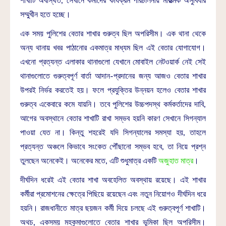
শাখাটি অবস্থিত, সেখানে কর্মীদের কার্যক্রম পরিচালনায় মারাত্মক অসুবিধার
সম্মুখীন হতে হচ্ছে।
এক সময় পুলিশের বেতার শাখার গুরুত্ব ছিল অপরিসীম। এক থানা থেকে
অন্য থানায় খবর পাঠানোর একমাত্র মাধ্যম ছিল এই বেতার যোগাযোগ।
এখনো প্রত্যন্ত এলাকার থানাগুলো যেখানে মোবাইল নেটওয়ার্ক নেই সেই
থানাগুলোতে গুরুত্বপূর্ণ বার্তা আদান-প্রদানের জন্য আজও বেতার শাখার
উপরই নির্ভর করতেই হয়। ফলে প্রযুক্তির উন্নয়ন হলেও বেতার শাখার
গুরুত্ব একেবারে কমে যায়নি। তবে পুলিশের উচ্চপদস্থ কর্মকর্তাদের দাবি,
আগের অবস্থানে বেতার শাখাটি রাখা সম্ভব হয়নি কারণ সেখানে সিগন্যাল
পাওয়া যেত না। কিন্তু শহরেই যদি সিগন্যালের সমস্যা হয়, তাহলে
প্রত্যন্ত অঞ্চলে কিভাবে সংকেত পৌঁছানো সম্ভব হবে, তা নিয়ে প্রশ্ন
তুলছেন অনেকেই। অনেকের মতে, এটি শুধুমাত্র একটি
অজুহাত মাত্র
।
দীর্ঘদিন ধরেই এই বেতার শাখা অবহেলিত অবস্থায় রয়েছে। এই শাখার
কর্মীরা প্রমোশনের ক্ষেত্রে পিছিয়ে রয়েছেন এবং নতুন নিয়োগও দীর্ঘদিন ধরে
হয়নি। রাজধানীতে মাত্র ছয়জন কর্মী দিয়ে চলছে এই গুরুত্বপূর্ণ শাখাটি।
অথচ, একসময় মহকুমাগুলোতে বেতার শাখার ভূমিকা ছিল অপরিসীম।