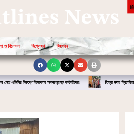
htlines News
লা ও বিনোদন
বিশ্লেষণ
বিজ্ঞাপন
না পেয়ে এডিসির বিরুদ্ধে বিষোদগার অবসরপ্রাপ্ত কর্মচারীদের!
তিপ্রা মথার দ্বিচারিতা