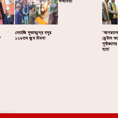
সম্মাননা!
‘আগরতলা 
নেতাজি সুভাষচন্দ্র বসুর
ডেন্টাল 
?
১২৯তম জন্ম দিবস!
পূর্বাঞ্চলের
হবে!