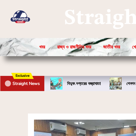
Straig
খবর
রাজ্য ও রাজনীতির খবর
জাতীয় খবর
খে
Exclusive
Straight News
বিদ্যুৎ দপ্তরের বজ্রাঘাত!
পেনশন 