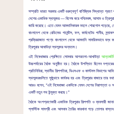
সম্প্রতি ভারত সরকার একটি গুরুত্বপূর্ণ বাণিজ্যিক সিদ্ধান্ত গ্রহণ
দেশের একাধিক স্থলবন্দর — বিশেষ করে পশ্চিমবঙ্গ, আসাম ও ত্রিপুরা 
জারি করেছে। এতে যেমন আমদানিকারক মহলে শোরগোল পড়েছে, তেমনি
বাংলাদেশ থেকে রেডিমেড গার্মেন্টস, ফল, কার্বনেটেড পানীয়, স্ন
প্রক্রিয়াজাত পণ্যে বাংলাদেশ থেকে আমদানি সাময়িকভাবে বন্ধ কর
ত্রিপুরার আখাউড়া স্থলবন্দর অন্যতম।
এই নিষেধাজ্ঞার প্রেক্ষিতে সোমবার আগরতলা-আখাউড়া
আন্তর্জা
উচ্চপর্যায়ের বৈঠক অনুষ্ঠিত হয়। বৈঠকে উপস্থিত ছিলেন দপ্তরের অ
প্রতিনিধিরা, স্থানীয় শিল্পপতিরা, বিএসএফ ও কাস্টমস বিভাগের আ
স্থলবন্দরগুলিতে সুষ্ঠুভাবে কার্যকর হয় এবং ত্রিপুরার বাজারে ত
আরও বলেন, “এই নিষেধাজ্ঞা একদিকে যেমন দেশের নিরাপত্তা ও অর্থনৈত
একটি নতুন পথ উন্মুক্ত করছে।”
বৈঠকে অংশগ্রহণকারী একাধিক ত্রিপুরার শিল্পপতি ও ব্যবসায়ী জানা
প্লাস্টিক সামগ্রী এবং আসবাব তৈরির কারখানা গড়ে তোলার বাস্তব