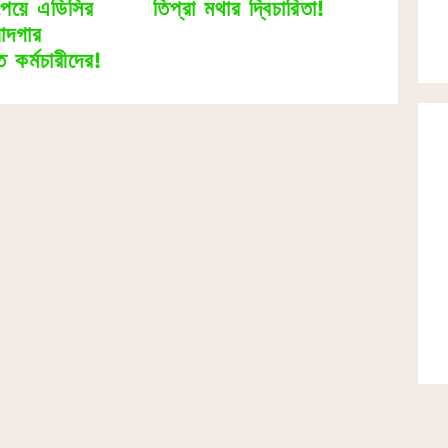
পেয়ে এডিসির
তিপ্রা মথার দ্বিচারিতা!
ষোদগার
 কর্মচারীদের!