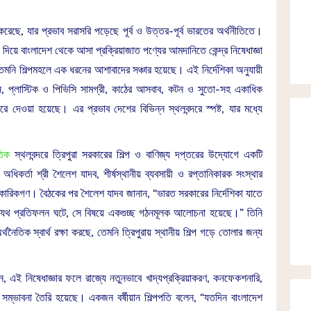
 করেছে, যার প্রভাব সরাসরি পড়েছে পূর্ব ও উত্তর-পূর্ব ভারতের অর্থনীতিতে।
দিয়ে বাংলাদেশ থেকে আসা প্রক্রিয়াজাত পণ্যের আমদানিতে কেন্দ্র নিষেধাজ্ঞা
 শিল্পমহলে এক ধরনের আশাবাদের সঞ্চার হয়েছে। এই নির্দেশিকা অনুযায়ী
্যাকস, প্লাস্টিক ও পিভিসি সামগ্রী, কাঠের আসবাব, কটন ও সুতো-সহ একাধিক
ে দেওয়া হয়েছে। এর প্রভাব দেশের বিভিন্ন স্থলবন্দরে স্পষ্ট, যার মধ্যে
তিক
স্থলবন্দরে ত্রিপুরা সরকারের শিল্প ও বাণিজ্য দপ্তরের উদ্যোগে একটি
ধিকর্তা শ্রী শৈলেশ যাদব, শীর্ষস্থানীয় ব্যবসায়ী ও রপ্তানিকারক সংস্থার
ধিকারিকগণ। বৈঠকের পর শৈলেশ যাদব জানান, “ভারত সরকারের নির্দেশিকা যাতে
ার যথাযথ প্রতিফলন ঘটে, সে বিষয়ে একগুচ্ছ গঠনমূলক আলোচনা হয়েছে।” তিনি
িক স্বার্থ রক্ষা করছে, তেমনি ত্রিপুরায় স্থানীয় শিল্প গড়ে তোলার জন্য
ন, এই নিষেধাজ্ঞার ফলে রাজ্যে নতুনভাবে খাদ্যপ্রক্রিয়াকরণ, কনফেকশনারি,
 সম্ভাবনা তৈরি হয়েছে। একজন বর্ষীয়ান শিল্পপতি বলেন, “যতদিন বাংলাদেশ