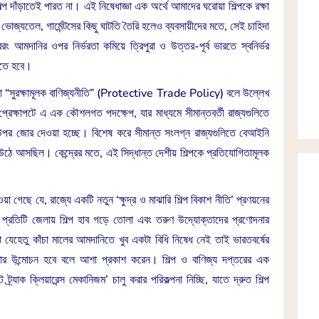
 দাঁড়াতেই পারত না। এই নিষেধাজ্ঞা এক অর্থে আমাদের ঘরোয়া শিল্পকে রক্ষা
ভোজ্যতেল, গার্মেন্টসের কিছু ঘাটতি তৈরি হলেও ব্যবসায়ীদের মতে, সেই চাহিদা
ং আমদানির ওপর নির্ভরতা কমিয়ে ত্রিপুরা ও উত্তর-পূর্ব ভারতে স্বনির্ভর
হতে হবে।
ষজ্ঞরা “সুরক্ষামূলক বাণিজ্যনীতি” (Protective Trade Policy) বলে উল্লেখ
র প্রেক্ষাপটে এ এক কৌশলগত পদক্ষেপ, যার মাধ্যমে সীমান্তবর্তী রাজ্যগুলিতে
র উপর জোর দেওয়া হচ্ছে। বিশেষ করে সীমান্ত সংলগ্ন রাজ্যগুলিতে বেআইনি
উঠে আসছিল। কেন্দ্রের মতে, এই সিদ্ধান্ত দেশীয় শিল্পকে প্রতিযোগিতামূলক
া গেছে যে, রাজ্যে একটি নতুন ‘ক্ষুদ্র ও মাঝারি শিল্প বিকাশ নীতি’ প্রণয়নের
 প্রতিটি জেলায় শিল্প হাব গড়ে তোলা এবং তরুণ উদ্যোক্তাদের প্রণোদনার
ে যেহেতু কাঁচা মালের আমদানিতে খুব একটা বিধি নিষেধ নেই তাই ভারতবর্ষের
র দার উন্মোচন হবে বলে আশা প্রকাশ করেন। শিল্প ও বাণিজ্য দপ্তরের এক
যাক ক্লিয়ারেন্স মেকানিজম’ চালু করার পরিকল্পনা নিচ্ছি, যাতে দ্রুত শিল্প