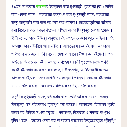
৪৩তম আগরতলা
বইমেলা
র উদ্বোধন করে মুখ্যমন্ত্রী প্রফেসর (ডা.) মানিক
সাহা একথা বলেন। বইমেলার উদ্বোধন করে মুখ্যমন্ত্রী বলেন, বইমেলার
জন্য রাজ্যবাসী সারা বছর অপেক্ষা করে থাকেন। ছাত্রছাত্রীদের পরীক্ষার
কথা বিবেচনা করে এবছর বইমেলা এগিয়ে আনার সিদ্ধান্ত নেওয়া হয়েছে।
তিনি বলেন, আগে বিভিন্ন অনুষ্ঠানে বই উপহার দেওয়ার প্রচলন ছিল। এই
অভ্যাস আবার ফিরিয়ে আনা উচিত। আমাদের সবারই বই পড়া অভ্যাসে
পরিণত করতে হবে। তিনি বলেন, মেধা ও মননের উৎসব হল বইমেলা। জ্ঞান
অর্জনের ভিত্তি হল বই। আমাদের রাজ্যে সরকারি পৃষ্ঠপোষকতায় প্রতি
বছরই বইমেলার আয়োজন করা হচ্ছে। উল্লেখ্য, ১৩ দিনব্যাপী ৪৩তম
আগরতলা বইমেলা চলবে আগামী ১৪ জানুয়ারি পর্যন্ত। এবারের বইমেলায়
১৭৮টি স্টল রয়েছে। এর মধ্যে বহি:রাজ্যের ৪২টি স্টল রয়েছে।
অনুষ্ঠানে মুখ্যমন্ত্রী বলেন, বইমেলায় যাতে সবাই আসতে পারেন সেজন্য
বিনামূল্যে বাস পরিষেবারও ব্যবস্থা করা হয়েছে। আগরতলা বইমেলায় প্রতি
বছরই বই বিক্রির সংখ্যা বাড়ছে। প্রকাশক, বিক্রেতা ও স্টলের সংখ্যাও
বৃদ্ধি পাচ্ছে। তাতেই বোঝা যায় আগরতলা বইমেলার উত্তরোত্তর শ্রীবৃদ্ধি