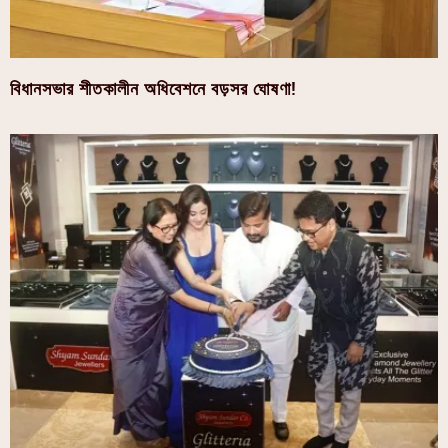
বিধানসভার শীতকালীন অধিবেশনে বড়সর ঘোষণা!