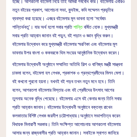
হচ্ছে। আগরতলা বইমেলা নিয়ে তাই আমরা গর্ববোধ করি। বইমেলায় এবারও
নতুন বইয়ের প্রকাশ, আলোচনা সভা, ক্যুইজ, কবি সম্মেলন প্রভৃতির
ব্যবস্থা করা হয়েছে। এবছর বইমেলার মূল ভাবনা হলো ‘সর্বেষাং
শান্তির্ভবতু’। যার অর্থ হলো সবার প্রতি
শান্তি
বর্ষিত হোক। মুখ্যমন্ত্রী
সবার প্রতি আহ্বান জানান বই পড়ুন, বই পড়ান ও জ্ঞান বৃদ্ধি করুন।
বইমেলার উদ্বোধন করে মুখ্যমন্ত্রী বইমেলার স্মরণিকা এবং বইমেলার মূল
ভাবনার উপর বাংলা ও ককবরকে থিম সংয়ের আনুষ্ঠানিক উদ্বোধন করেন।
বইমেলার উদ্বোধনী অনুষ্ঠানে সম্মানিত অতিথি শিল্প ও বাণিজ্য মন্ত্রী সান্ত্বনা
চাকমা বলেন, বইমেলা হল লেখক, প্রকাশক ও গ্রন্থপ্রেমীদের মিলন মেলা।
বই কখনো পুরনো হয়না। যখনই বই পড়ব তখন নতুন মনে হবে। তিনি
বলেন, আগরতলা বইমেলার বিস্তার এবং বই প্রেমীদের উৎসাহ আগের
তুলনায় অনেক বৃদ্ধি পেয়েছে। বইমেলায় এসে বই কেনার জন্য তিনি সবার
প্রতি আহ্বান জানান। বইমেলার উদ্বোধনী অনুষ্ঠানে বক্তব্য রাখেন
কলকাতার বিশিষ্ট লেখক জয়দীপ চট্টোপাধ্যায়।অনুষ্ঠানে সভাপতিত্ব করেন
বিধায়ক মিনারাণী সরকার। তিনি সংক্ষিপ্ত আলোচনায় আগরতলা বইমেলায়
আসার জন্য রাজ্যবাসীর প্রতি আহ্বান জানান। সবাইকে স্বাগত জানিয়ে