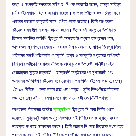
তথ্য ও সংস্কৃতি দপ্তরের সচিব ড. পি কে চক্রবর্তী বলেন, রাজ্যে সাহিত্য
চর্চায় বইমেলারও বিশেষ অবদান রয়েছে। ছাত্রছাত্রীদের কথা চিন্তা করে
এবারের বইমেলা জানুয়ারি মাসে এগিয়ে আনা হয়েছে। তিনি আগরতলা
বইমেলার সর্বাঙ্গীণ সাফল্য কামনা করেন। উদ্বোধনী অনুষ্ঠানে উপস্থিত
ছিলেন সম্মানিত অতিথি ত্রিপুরা বিধানসভার উপাধ্যক্ষ রামপ্রসাদ পাল,
আগরতলা পুরনিগমের মেয়র ও বিধায়ক দীপক মজুমদার, পশ্চিম ত্রিপুরা জিলা
পরিষদের সভাধিপতি বলাই গোস্বামী, তথ্য ও সংস্কৃতি দপ্তরের অধিকর্তা
বিম্বিসার ভট্টাচার্য ও রাজ্যভিত্তিক সাংস্কৃতিক উপদেষ্টা কমিটির ভাইস
চেয়ারম্যান সুব্রত চক্রবর্তী। উদ্বোধনী অনুষ্ঠানের পর মুখ্যমন্ত্রী এবং
অন্যান্য অতিথিগণ বইমেলা ঘুরে দেখেন। প্রতিদিন বইমেলা শুরু হবে দুপুর
২টা ৩০ মিনিটে। মেলা চলবে রাত ৯টা পর্যন্ত। ছুটির দিনগুলিতে বইমেলা
শুরু হবে দুপুর ২টায়। মেলা চলবে রাত সাড়ে ৯টা ৩০ মিনিট পর্যন্ত।
আগরতলা বইমেলায় জাতীয়
স্বাস্থ্যমিশন
ত্রিপুরার নি-ক্ষয় শিবির খোলা
হয়েছে। মুখ্যমন্ত্রী আজ আনুষ্ঠানিকভাবে এই শিবিরের এবং স্বাস্থ্য সংবাদ
নভেম্বর সংখ্যার উদ্বোধন করেন। তিনি চারজন নি-ক্ষয় মিত্রকে শংসাপত্র
প্রদান করেন। এই শিবিরে টিবি রোগের জীবানু সনাক্ত করার ব্যবস্থা