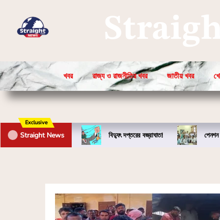
Straig
খবর
রাজ্য ও রাজনীতির খবর
জাতীয় খবর
খে
Exclusive
Straight News
বিদ্যুৎ দপ্তরের বজ্রাঘাত!
পেনশন 