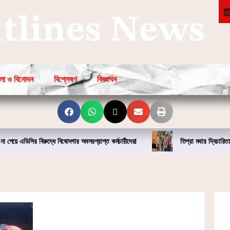
htlines News
লা ও বিনোদন
বিশ্লেষণ
বিজ্ঞাপন
না পেয়ে এডিসির বিরুদ্ধে বিষোদগার অবসরপ্রাপ্ত কর্মচারীদের!
তিপ্রা মথার দ্বিচারিতা