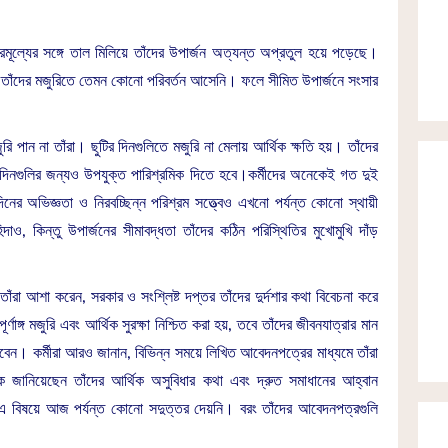
রমূল্যের সঙ্গে তাল মিলিয়ে তাঁদের উপার্জন অত্যন্ত অপ্রতুল হয়ে পড়েছে।
়লেও তাঁদের মজুরিতে তেমন কোনো পরিবর্তন আসেনি। ফলে সীমিত উপার্জনে সংসার
ুরি পান না তাঁরা। ছুটির দিনগুলিতে মজুরি না মেলায় আর্থিক ক্ষতি হয়। তাঁদের
ছুটির দিনগুলির জন্যও উপযুক্ত পারিশ্রমিক দিতে হবে।কর্মীদের অনেকেই গত দুই
িনের অভিজ্ঞতা ও নিরবচ্ছিন্ন পরিশ্রম সত্ত্বেও এখনো পর্যন্ত কোনো স্থায়ী
িদাও, কিন্তু উপার্জনের সীমাবদ্ধতা তাঁদের কঠিন পরিস্থিতির মুখোমুখি দাঁড়
তাঁরা আশা করেন, সরকার ও সংশ্লিষ্ট দপ্তর তাঁদের দুর্দশার কথা বিবেচনা করে
্ণাঙ্গ মজুরি এবং আর্থিক সুরক্ষা নিশ্চিত করা হয়, তবে তাঁদের জীবনযাত্রার মান
েন। কর্মীরা আরও জানান, বিভিন্ন সময়ে লিখিত আবেদনপত্রের মাধ্যমে তাঁরা
ে জানিয়েছেন তাঁদের আর্থিক অসুবিধার কথা এবং দ্রুত সমাধানের আহ্বান
 এ বিষয়ে আজ পর্যন্ত কোনো সদুত্তর দেয়নি। বরং তাঁদের আবেদনপত্রগুলি