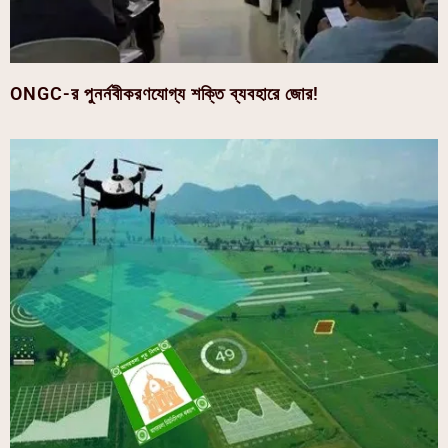
ONGC-র পুনর্নবীকরণযোগ্য শক্তি ব্যবহারে জোর!