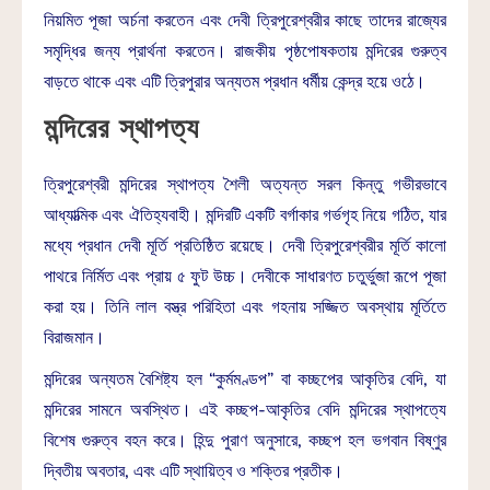
নিয়মিত পূজা অর্চনা করতেন এবং দেবী ত্রিপুরেশ্বরীর কাছে তাদের রাজ্যের
সমৃদ্ধির জন্য প্রার্থনা করতেন। রাজকীয় পৃষ্ঠপোষকতায় মন্দিরের গুরুত্ব
বাড়তে থাকে এবং এটি ত্রিপুরার অন্যতম প্রধান ধর্মীয় কেন্দ্র হয়ে ওঠে।
মন্দিরের স্থাপত্য
ত্রিপুরেশ্বরী মন্দিরের স্থাপত্য শৈলী অত্যন্ত সরল কিন্তু গভীরভাবে
আধ্যাত্মিক এবং ঐতিহ্যবাহী। মন্দিরটি একটি বর্গাকার গর্ভগৃহ নিয়ে গঠিত, যার
মধ্যে প্রধান দেবী মূর্তি প্রতিষ্ঠিত রয়েছে। দেবী ত্রিপুরেশ্বরীর মূর্তি কালো
পাথরে নির্মিত এবং প্রায় ৫ ফুট উচ্চ। দেবীকে সাধারণত চতুর্ভুজা রূপে পূজা
করা হয়। তিনি লাল বস্ত্র পরিহিতা এবং গহনায় সজ্জিত অবস্থায় মূর্তিতে
বিরাজমান।
মন্দিরের অন্যতম বৈশিষ্ট্য হল “কুর্মমণ্ডপ” বা কচ্ছপের আকৃতির বেদি, যা
মন্দিরের সামনে অবস্থিত। এই কচ্ছপ-আকৃতির বেদি মন্দিরের স্থাপত্যে
বিশেষ গুরুত্ব বহন করে। হিন্দু পুরাণ অনুসারে, কচ্ছপ হল ভগবান বিষ্ণুর
দ্বিতীয় অবতার, এবং এটি স্থায়িত্ব ও শক্তির প্রতীক।