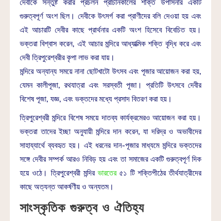
দেবীকে সন্তুষ্ট করার প্রচলন প্রাচীনকালের শক্তি উপাসনার একটি
গুরুত্বপূর্ণ অংশ ছিল। দেবীকে উৎসর্গ করা প্রাণীদের বলি দেওয়া হয় এবং
এই আচারটি দেবীর কাছে প্রার্থনার একটি অংশ হিসেবে বিবেচিত হয়।
ভক্তরা বিশ্বাস করেন, এই আচার মন্দিরে আধ্যাত্মিক শক্তি বৃদ্ধি করে এবং
দেবী ত্রিপুরেশ্বরীর কৃপা লাভ করা যায়।
মন্দিরে অন্যান্য সময়ে নানা ছোটখাটো উৎসব এবং পূজার আয়োজন করা হয়,
যেমন কালীপূজা, রথযাত্রা এবং সরস্বতী পূজা। প্রতিটি উৎসবে দেবীর
বিশেষ পূজা, যজ্ঞ, এবং ভক্তদের মধ্যে প্রসাদ বিতরণ করা হয়।
ত্রিপুরেশ্বরী মন্দিরে বিশেষ সময়ে দাতব্য কার্যক্রমেরও আয়োজন করা হয়।
ভক্তরা তাদের ইচ্ছা অনুযায়ী মন্দিরে দান করেন, যা দরিদ্র ও অভাবীদের
সাহায্যার্থে ব্যবহৃত হয়। এই ধরনের দান-পূজার মাধ্যমে মন্দিরে ভক্তদের
সঙ্গে দেবীর সম্পর্ক আরও নিবিড় হয় এবং তা সমাজের একটি গুরুত্বপূর্ণ দিক
হয়ে ওঠে। ত্রিপুরেশ্বরী মন্দির
ভারতের
৫১ টি শক্তিপীঠের তীর্থযাত্রীদের
কাছে অত্যন্ত আকর্ষণীয় ও অন্যতম।
সাংস্কৃতিক গুরুত্ব ও ঐতিহ্য