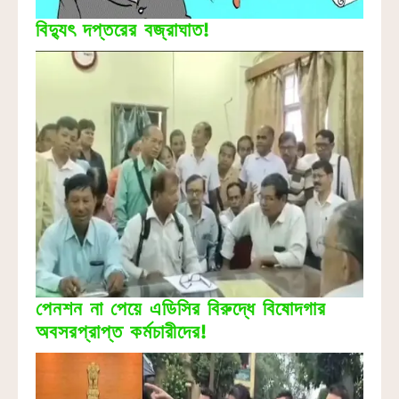
বিদ্যুৎ দপ্তরের বজ্রাঘাত!
পেনশন না পেয়ে এডিসির বিরুদ্ধে বিষোদগার
অবসরপ্রাপ্ত কর্মচারীদের!