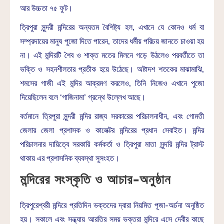
আর উচ্চতা ৭৫ ফুট।
ত্রিপুরা সুন্দরী মন্দিরের অন্যতম বৈশিষ্ট্য হল, এখানে যে কোনও ধর্ম বা
সম্প্রদায়ের মানুষ পুজো দিতে পারেন, তাদের ধর্মীয় পরিচয় জানতে চাওয়া হয়
না। এই মন্দিরটি শৈব ও শাক্ত মতের মিলনে গড়ে উঠলেও পরবর্তীতে তা
ভক্তি ও সহনশীলতার প্রতীক হয়ে উঠেছে। অষ্টাদশ শতকের মাঝামাঝি,
শমসের গাজী এই মন্দির আক্রমণ করলেও, তিনি নিজেও এখানে পুজো
দিয়েছিলেন বলে ‘গাজিনামা’ গ্রন্থে উল্লেখ আছে।
বর্তমানে ত্রিপুরা সুন্দরী মন্দির রাজ্য সরকারের পরিচালনাধীন, এবং গোমতী
জেলার জেলা প্রশাসক ও কালেক্টর মন্দিরের প্রধান সেবাইত। মন্দির
পরিচালনার দায়িত্বে সরকারি কর্মকর্তা ও ত্রিপুরা মাতা সুন্দরি মন্দির ট্রাস্ট
থাকায় এর প্রশাসনিক ব্যবস্থা সুসংহত।
মন্দিরের সংস্কৃতি ও আচার-অনুষ্ঠান
ত্রিপুরেশ্বরী মন্দিরে প্রতিদিন ভক্তদের দ্বারা নিয়মিত পূজা-অর্চনা অনুষ্ঠিত
হয়। সকালে এবং সন্ধ্যায় আরতির সময় ভক্তরা মন্দিরে এসে দেবীর কাছে