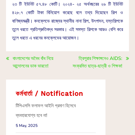
২৩ টি ইউনিট ৫৭.৪৮ কোটি। ২০২৪- ২৫ অর্থবছরের ২৬ টি ইউনিট
৪২৮.৭ কোটি টাকা বিনিয়োগ করেছে বলে তথ্য দিয়েছেন শিল্প ও
বাণিজ্যমন্ত্রী। কনক্লেভে রাজ্যের স্থানীয় নানা শিল্প, উৎপাদন, হস্তশিল্পকে
তুলে ধরতে প্রতিশ্রুতিবদ্ধ সরকার। এই সমস্ত শিল্পকে আরও বেশি করে
তুলে ধরতে এ ধরনের কনক্লেভের আয়োজন।
বাংলাদেশের অবৈধ বাঁধ নিয়ে
ত্রিপুরার শিক্ষাঙ্গনেও AIDS:
আন্দোলনের ডাক ভারতে!
সংক্রমিত ছাত্র-ছাত্রী ও শিক্ষক!
কর্মবার্তা / Notification
টিপিএসসি ফলাফল আইনি প্রমাণ হিসেবে
ব্যবহারযোগ্য হবে না!
5 May, 2025