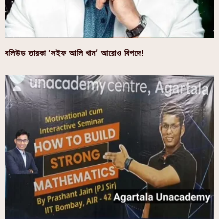
বলিউড তারকা ‘সইফ আলি খান’ আরোও বিপদে!