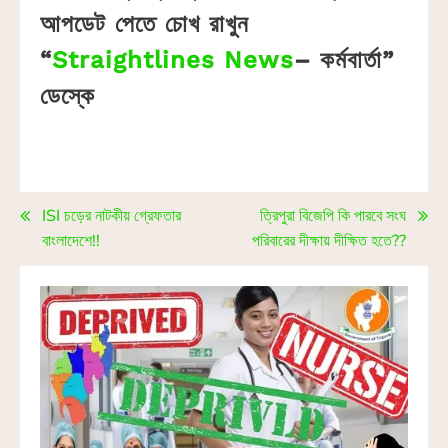
আপডেট পেতে চোখ রাখুন
“
Straightlines News
– কর্মবার্তা”
ডেস্কে
ISI চড়ের নাটকীয় গ্রেফতার
ত্রিপুরা বিজেপি কি পারবে সংঘ
বাংলাদেশে!!
পরিবারের দীক্ষায় দীক্ষিত হতে??