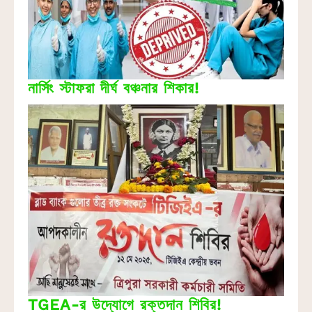
নার্সিং স্টাফরা দীর্ঘ বঞ্চনার শিকার!
TGEA-র উদ্যোগে রক্তদান শিবির!