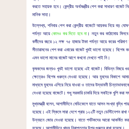
করতে সহায়ক হবে। কেন্দ্রীয় অর্থমন্ত্রীর পেশ করা সাধারণ বাজেট নিয
মানিক সাহা।
উল্লেখ্য, শনিবার পেশ করা কেন্দ্রীয় বাজেটে আয়কর নিয়ে বড় ঘোষণা 
পর্যন্ত আয়ে
কোনও কর দিতে হবে না
। নতুন কর কাঠামোয় মিলবে 
কর্মীদের বছরে ১২ লক্ষ ৭৫ হাজার টাকা পর্যন্ত আয়ে করের পরিমাণ শূন্য 
সীতারামনের পেশ করা এবারের বাজেট খুবই ভালো হয়েছে। বিশেষ ক
এমন ভালো মানের বাজেট আগে কখনো দেখতে পাই নি।
কৃষকদের জন্যও খুবই ভালো হয়েছে এই বাজেট। বিভিন্ন বিষয়ে গুর
ক্ষেত্রেও বিশেষ গুরুত্ব দেওয়া হয়েছে। আর যুবদের বিকাশে আমাদের
মাধ্যমে যুবদের এগিয়ে নিয়ে যাওয়া ও তাদের উদ্ভাবনী চিন্তাভা
দেওয়া হয়েছে বাজেটে। শুধু সরকারি চাকরি দিয়ে সবাইকে খুশি করা স
মুখ্যমন্ত্রী বলেন, আগামীদিনে মেডিকেলে যাতে আসন সংখ্যা বৃদ্ধি পা
হয়েছে। এই স্কিমে সারা দেশে প্রায় ১২২টি নতুন ডেস্টিনেশন রাখা 
উন্নয়নে জোর দেওয়া হয়েছে। যাতে পর্যটকদের আরো আকর্ষিত করা
হয়েছে। আগামীদিনে খাদ্য নিরাপত্তার উপর গুরুত্ব রাখা হয়েছে।