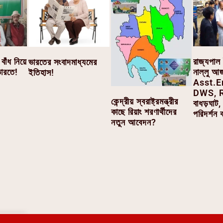
াঁধ নিয়ে
রাজ্যপাল ই
ভারতের সংবাদমাধ্যমের
ভারতে!
নাল্লু আজ 
ইতিহাস!
Asst.E
DWS, R
কেন্দ্রীয় স্বরাষ্ট্রমন্ত্রীর
বাধড়ঘাট
কাছে রিয়াং শরণার্থীদের
পরিদর্শন
নতুন আবেদন?