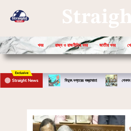
Straig
খবর
রাজ্য ও রাজনীতির খবর
জাতীয় খবর
খে
Exclusive
Straight News
বিদ্যুৎ দপ্তরের বজ্রাঘাত!
পেনশন 