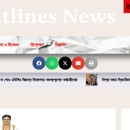
htlines News
লা ও বিনোদন
বিশ্লেষণ
বিজ্ঞাপন
না পেয়ে এডিসির বিরুদ্ধে বিষোদগার অবসরপ্রাপ্ত কর্মচারীদের!
তিপ্রা মথার দ্বিচারিতা