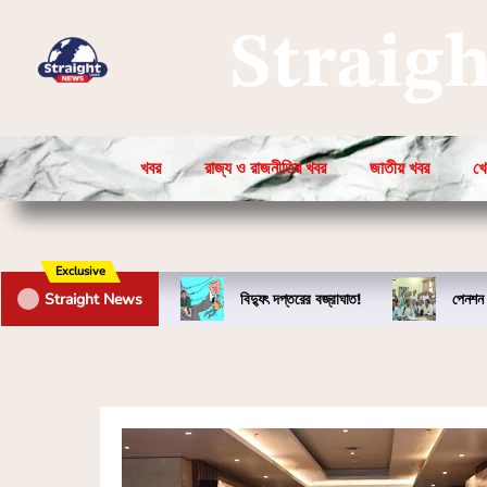
Straig
খবর
রাজ্য ও রাজনীতির খবর
জাতীয় খবর
খে
Exclusive
Straight News
বিদ্যুৎ দপ্তরের বজ্রাঘাত!
পেনশন 