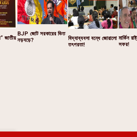
BJP জোট সরকারের ভিত
মার্কিন রাষ
ি” জাতীয়
বিদ্যাব্যবসা বন্ধে জোরালো
নড়বড়ে?
সফর!
তৎপরতা!