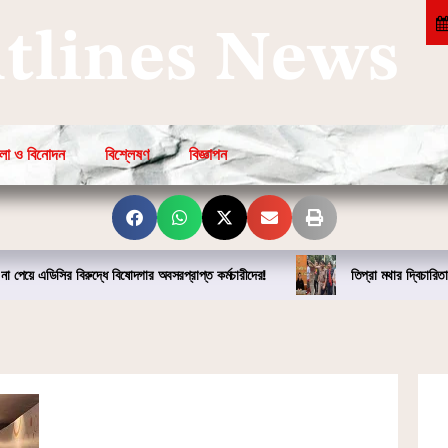
htlines News
লা ও বিনোদন
বিশ্লেষণ
বিজ্ঞাপন
না পেয়ে এডিসির বিরুদ্ধে বিষোদগার অবসরপ্রাপ্ত কর্মচারীদের!
তিপ্রা মথার দ্বিচারিতা