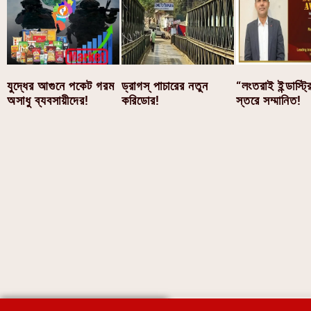
যুদ্ধের আগুনে পকেট গরম
ড্রাগস্ পাচারের নতুন
“লংতরাই ইন্ডাস্ট্র
অসাধু ব্যবসায়ীদের!
করিডোর!
স্তরে সম্মানিত!